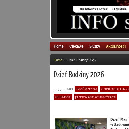
Fri, 7 Aug 2026
Dla mieszkańców
O gminie
Home
Ciekawe
Służby
Aktualności
Home
» Dzień Rodziny 2026
Dzień Rodziny 2026
Tagged with:
dzień dziecka
dzień matki i dz
sadownem
przedszkole w sadownem
Dzień Mamy
w Sadownem