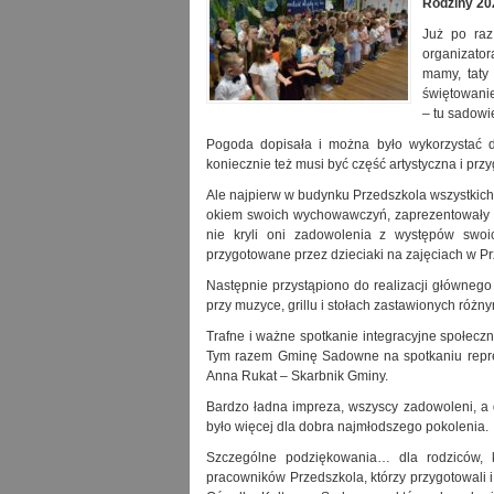
Rodziny 20
Już po ra
organizator
mamy, taty 
świętowanie
– tu sadowi
Pogoda dopisała i można było wykorzystać d
koniecznie też musi być część artystyczna i pr
Ale najpierw w budynku Przedszkola wszystkich
okiem swoich wychowawczyń, zaprezentowały wier
nie kryli oni zadowolenia z występów swoi
przygotowane przez dzieciaki na zajęciach w P
Następnie przystąpiono do realizacji główneg
przy muzyce, grillu i stołach zastawionych różn
Trafne i ważne spotkanie integracyjne społecz
Tym razem Gminę Sadowne na spotkaniu repre
Anna Rukat – Skarbnik Gminy.
Bardzo ładna impreza, wszyscy zadowoleni, a d
było więcej dla dobra najmłodszego pokolenia.
Szczególne podziękowania… dla rodziców, k
pracowników Przedszkola, którzy przygotowali 