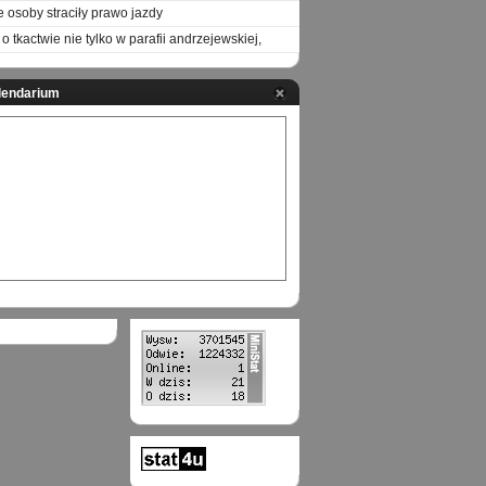
e osoby straciły prawo jazdy
o tkactwie nie tylko w parafii andrzejewskiej,
lendarium