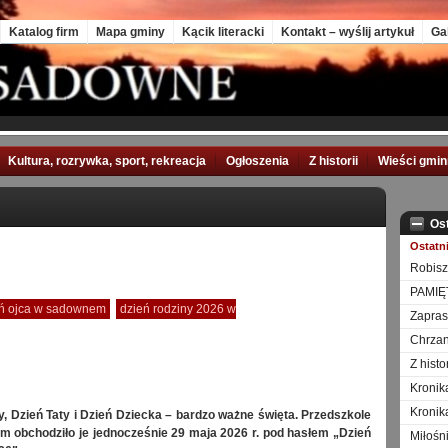
Katalog firm
Mapa gminy
Kącik literacki
Kontakt – wyślij artykuł
Ga
Kultura, rozrywka, sport, rekreacja
Ogłoszenia
Z historii
Wieści gmi
Os
Ostatn
Robisz
PAMIĘ
ień ojca w sadownem
dzień rodziny 2026 w
Zapra
Chrzan
Z hist
Kronik
Kronik
, Dzień Taty i Dzień Dziecka – bardzo ważne święta. Przedszkole
 obchodziło je jednocześnie 29 maja 2026 r. pod hasłem „Dzień
Miłośn