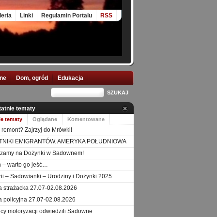
leria
Linki
Regulamin Portalu
RSS
nne
Dom, ogród
Edukacja
tatnie tematy
ie tematy
Oglądane
Komentowane
 remont? Zajrzyj do Mrówki!
TNIKI EMIGRANTÓW. AMERYKA POŁUDNIOWA
szamy na Dożynki w Sadownem!
 – warto go jeść…
orii – Sadowianki – Urodziny i Dożynki 2025
a strażacka 27.07-02.08.2026
a policyjna 27.07-02.08.2026
icy motoryzacji odwiedzili Sadowne