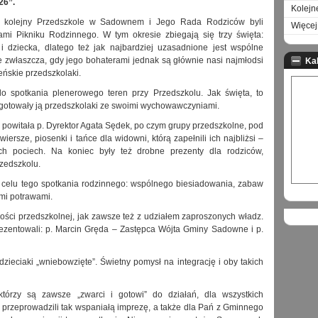
26”.
Kolejn
z kolejny Przedszkole w Sadownem i Jego Rada Rodziców byli
Więcej 
ami Pikniku Rodzinnego. W tym okresie zbiegają się trzy święta:
i dziecka, dlatego też jak najbardziej uzasadnione jest wspólne
 zwłaszcza, gdy jego bohaterami jednak są głównie nasi najmłodsi
Ka
eńskie przedszkolaki.
o spotkania plenerowego teren przy Przedszkolu. Jak święta, to
zygotowały ją przedszkolaki ze swoimi wychowawczyniami.
 powitała p. Dyrektor Agata Sędek, po czym grupy przedszkolne, pod
sze, piosenki i tańce dla widowni, którą zapełnili ich najbliżsi –
ch pociech. Na koniec były też drobne prezenty dla rodziców,
rzedszkolu.
o celu tego spotkania rodzinnego: wspólnego biesiadowania, zabaw
ymi potrawami.
ności przedszkolnej, jak zawsze też z udziałem zaproszonych władz.
zentowali: p. Marcin Gręda – Zastępca Wójta Gminy Sadowne i p.
zieciaki „wniebowzięte”. Świetny pomysł na integrację i oby takich
tórzy są zawsze „zwarci i gotowi” do działań, dla wszystkich
i przeprowadzili tak wspaniałą imprezę, a także dla Pań z Gminnego