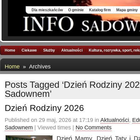
Sat, 8 Aug 2026
Dla mieszkańców
O gminie
Katalog firm
Mapa gminy
Home
Ciekawe
Służby
Aktualności
Kultura, rozrywka, sport, re
Home
» Archives
Posts Tagged ‘Dzień Rodziny 20
Sadownem’
Dzień Rodziny 2026
Published on 29 maj, 2026 at 17:19 in
Aktualności
,
Ed
Sadownem
| Viewed times |
No Comments
Dzień Mamy, Dzień Taty i D