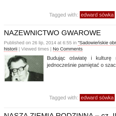
Tagged with:
edward sówka
NAZEWNICTWO GWAROWE
Published on 26 lip, 2014 at 6:55 in
"Sadowieńskie ob
historii
| Viewed times |
No Comments
Budując oświatę i kulturę
jednocześnie pamiętać o szacu
Tagged with:
edward sówka
NASZA ZIEMIA RODZINNA – cz. I