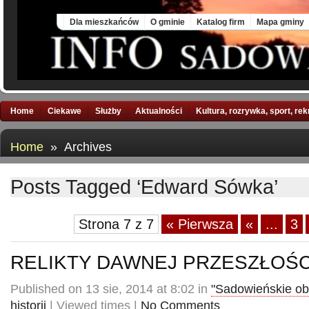
Fri, 7 Aug 2026
Dla mieszkańców
O gminie
Katalog firm
Mapa gminy
Home
Ciekawe
Służby
Aktualności
Kultura, rozrywka, sport, re
Home
» Archives
Posts Tagged ‘Edward Sówka’
Strona 7 z 7
« Pierwsza
«
...
3
RELIKTY DAWNEJ PRZESZŁOŚC
Published on 13 sie, 2014 at 8:02 in
"Sadowieńskie ob
historii
| Viewed times |
No Comments