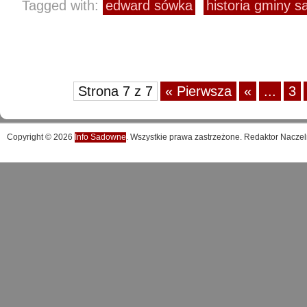
Tagged with:
edward sówka
historia gminy 
Strona 7 z 7
« Pierwsza
«
...
3
Copyright © 2026
Info Sadowne
. Wszystkie prawa zastrzeżone. Redaktor Naczel