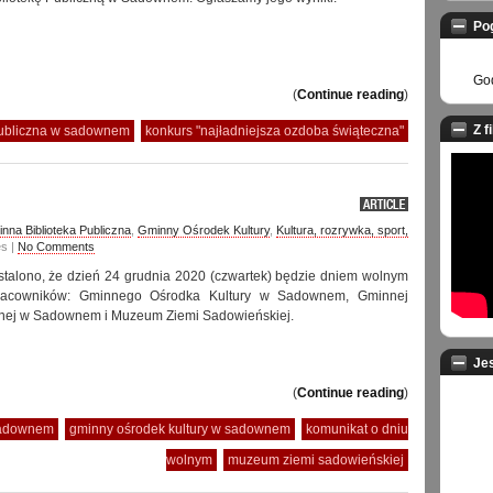
Po
God
(
Continue reading
)
Z f
publiczna w sadownem
konkurs "najładniejsza ozdoba świąteczna"
nna Biblioteka Publiczna
,
Gminny Ośrodek Kultury
,
Kultura, rozrywka, sport,
es |
No Comments
ustalono, że dzień 24 grudnia 2020 (czwartek) będzie dniem wolnym
racowników: Gminnego Ośrodka Kultury w Sadownem, Gminnej
cznej w Sadownem i Muzeum Ziemi Sadowieńskiej.
Je
(
Continue reading
)
 sadownem
gminny ośrodek kultury w sadownem
komunikat o dniu
wolnym
muzeum ziemi sadowieńskiej