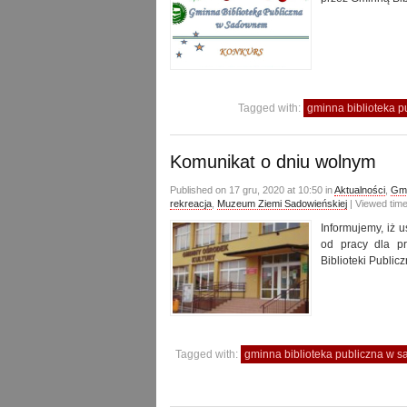
Tagged with:
gminna biblioteka 
Komunikat o dniu wolnym
Published on 17 gru, 2020 at 10:50 in
Aktualności
,
Gmi
rekreacja
,
Muzeum Ziemi Sadowieńskiej
| Viewed tim
Informujemy, iż 
od pracy dla p
Biblioteki Publi
Tagged with:
gminna biblioteka publiczna w