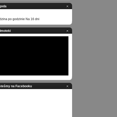
goda
zina po godzinie
Na 16 dni
ilmoteki
steśmy na Facebooku