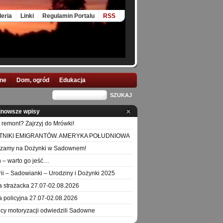
leria
Linki
Regulamin Portalu
RSS
nne
Dom, ogród
Edukacja
jnowsze wpisy
 remont? Zajrzyj do Mrówki!
TNIKI EMIGRANTÓW. AMERYKA POŁUDNIOWA
szamy na Dożynki w Sadownem!
 – warto go jeść…
orii – Sadowianki – Urodziny i Dożynki 2025
a strażacka 27.07-02.08.2026
a policyjna 27.07-02.08.2026
icy motoryzacji odwiedzili Sadowne