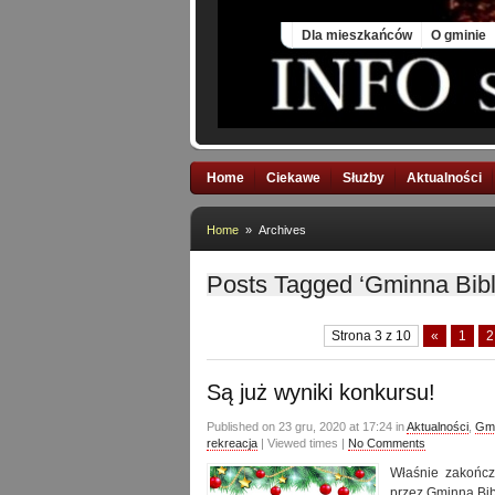
Thu, 6 Aug 2026
Dla mieszkańców
O gminie
Home
Ciekawe
Służby
Aktualności
Home
» Archives
Posts Tagged ‘Gminna Bib
Strona 3 z 10
«
1
2
Są już wyniki konkursu!
Published on 23 gru, 2020 at 17:24 in
Aktualności
,
Gmi
rekreacja
| Viewed times |
No Comments
Właśnie zakończ
przez Gminną Bib