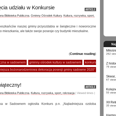
ia udziału w Konkursie
na Biblioteka Publiczna
,
Gminny Ośrodek Kultury
,
Kultura, rozrywka, sport,
ieszkańców naszej gminy przyozdabia w świąteczne i noworoczne
ko mieszkania, ale także swoje posesje czy budynki mieszkalne.
Naj
Miłośn
(
Continue reading
)
262 vie
liczna w sadownem
gminny ośrodek kultury w sadownem
konkurs
Z hist
76 view
dniejsza bożonarodzeniowa dekoracja posesji gminy sadowne 2020"
Skwar,
67 view
wiąteczny!
Kolejn
55 view
na Biblioteka Publiczna
,
Kultura, rozrywka, sport, rekreacja
| Viewed times |
XII Re
eka w Sadownem ogłosiła Konkurs p.n. „Najładniejsza ozdoba
35 view
Harmo