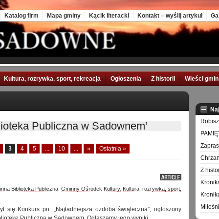
Katalog firm
Mapa gminy
Kącik literacki
Kontakt – wyślij artykuł
Ga
Kultura, rozrywka, sport, rekreacja
Ogłoszenia
Z historii
Wieści gmi
Na
Robisz
lioteka Publiczna w Sadownem’
PAMIĘ
Zapra
3
4
5
...
10
...
»
Ostatnia »
Chrzan
Z hist
Kronik
nna Biblioteka Publiczna
,
Gminny Ośrodek Kultury
,
Kultura, rozrywka, sport,
Kronik
Miłośn
ył się Konkurs pn. „Najładniejsza ozdoba świąteczna”, ogłoszony
liotekę Publiczną w Sadownem. Ogłaszamy jego wyniki.