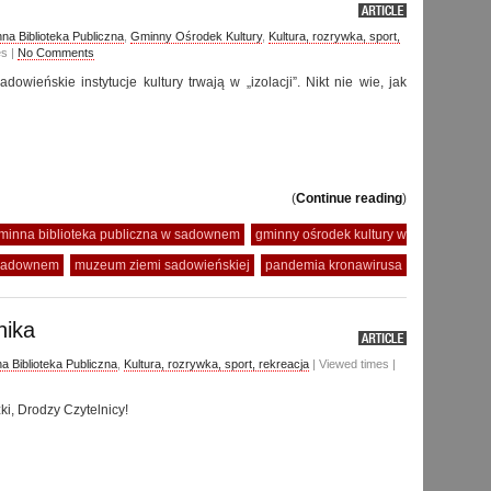
na Biblioteka Publiczna
,
Gminny Ośrodek Kultury
,
Kultura, rozrywka, sport,
es |
No Comments
dowieńskie instytucje kultury trwają w „izolacji”. Nikt nie wie, jak
(
Continue reading
)
minna biblioteka publiczna w sadownem
gminny ośrodek kultury w
sadownem
muzeum ziemi sadowieńskiej
pandemia kronawirusa
nika
a Biblioteka Publiczna
,
Kultura, rozrywka, sport, rekreacja
| Viewed times |
ki, Drodzy Czytelnicy!