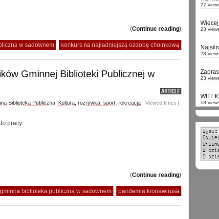
27 view
Więcej 
(
Continue reading
)
23 view
ubliczna w sadownem
konkurs na najładniejszą ozdobę choinkową
Najsil
23 view
ków Gminnej Biblioteki Publicznej w
Zapra
23 view
WIELK
na Biblioteka Publiczna
,
Kultura, rozrywka, sport, rekreacja
| Viewed times |
18 view
do pracy.
(
Continue reading
)
gminna biblioteka publiczna w sadownem
pandemia kronawirusa