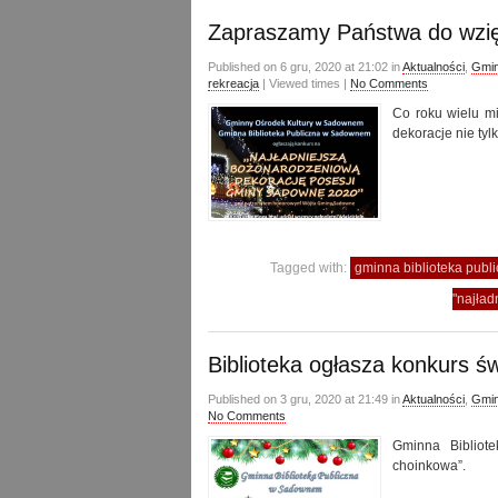
Zapraszamy Państwa do wzięc
Published on 6 gru, 2020 at 21:02 in
Aktualności
,
Gmin
rekreacja
| Viewed times |
No Comments
Co roku wielu m
dekoracje nie tyl
Tagged with:
gminna biblioteka pub
"najła
Biblioteka ogłasza konkurs ś
Published on 3 gru, 2020 at 21:49 in
Aktualności
,
Gmin
No Comments
Gminna Bibliot
choinkowa”.