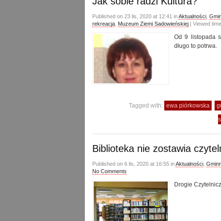
Jak sobie radzi Kultura?
Published on 23 lis, 2020 at 12:41 in
Aktualności
,
Gmin
rekreacja
,
Muzeum Ziemi Sadowieńskiej
| Viewed tim
Od 9 listopada sa
długo to potrwa.
Tagged with:
ewa piórkowska
g
Biblioteka nie zostawia czytel
Published on 6 lis, 2020 at 16:55 in
Aktualności
,
Gminn
No Comments
Drogie Czytelnicz