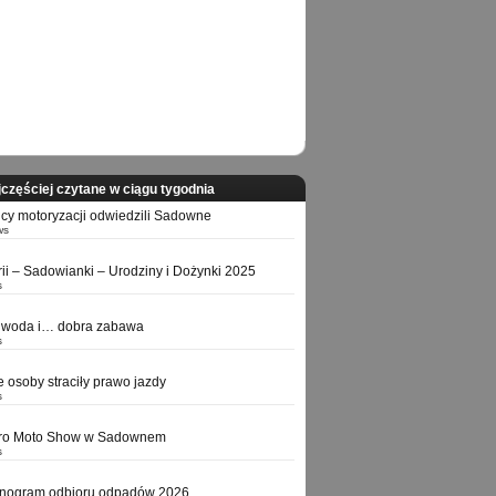
częściej czytane w ciągu tygodnia
icy motoryzacji odwiedzili Sadowne
ws
orii – Sadowianki – Urodziny i Dożynki 2025
s
 woda i… dobra zabawa
s
e osoby straciły prawo jazdy
s
tro Moto Show w Sadownem
s
nogram odbioru odpadów 2026