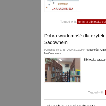
Tagged with:
gminna biblioteka p
Dobra wiadomość dla czytelni
Sadownem
Published on 27 lis, 2020 at 19:09 in
Aktualności
,
Gmin
No Comments
Biblioteka wraca 
Tagged with: