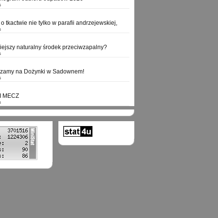
s
o tkactwie nie tylko w parafii andrzejewskiej,
s
niejszy naturalny środek przeciwzapalny?
s
szamy na Dożynki w Sadownem!
s
I MECZ
s