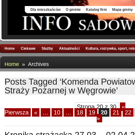
Thu, 6 Aug 2026
Dla mieszkańców
O gminie
Katalog firm
Mapa gminy
Home
Ciekawe
Służby
Aktualności
Kultura, rozrywka, sport, re
Home
» Archives
Posts Tagged ‘Komenda Powiato
Straży Pożarnej w Węgrowie’
Strona 20 z 30
«
Pierwsza
«
...
10
...
18
19
20
21
22
»
Kronika strażacka 27.03 – 02.04.