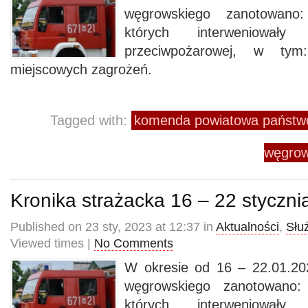
węgrowskiego zanotowano
których interweniowały
przeciwpożarowej, w t
miejscowych zagrożeń.
Tagged with:
komenda powiatowa państwo
węgrow
Kronika strażacka 16 – 22 styczni
Published on 23 sty, 2023 at 12:37 in
Aktualności
,
Słu
Viewed times |
No Comments
W okresie od 16 – 22.01.20
węgrowskiego zanotowano:
których interweniowały