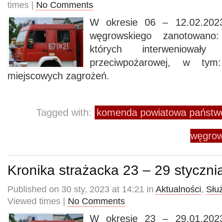
times |
No Comments
W okresie 06 – 12.02.2023
węgrowskiego zanotowano
których interweniowały
przeciwpożarowej, w t
miejscowych zagrożeń.
Tagged with:
komenda powiatowa państwo
węgrow
Kronika strażacka 23 – 29 styczni
Published on 30 sty, 2023 at 14:21 in
Aktualności
,
Słu
Viewed times |
No Comments
W okresie 23 – 29.01.2023