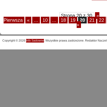
Strona 20 z 30
«
Pierwsza
«
...
10
...
18
19
20
21
22
»
Copyright © 2026
Info Sadowne
. Wszystkie prawa zastrzeżone. Redaktor Naczel