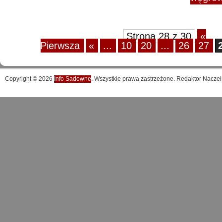
Strona 28 z 30
«
Pierwsza
«
...
10
20
...
26
27
Copyright © 2026
Info Sadowne
. Wszystkie prawa zastrzeżone. Redaktor Naczel