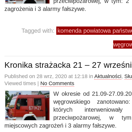
przeciwpożarowej, w tym: 2
zagrożenia i 3 alarmy fałszywe.
Tagged with:
komenda powiatowa państwo
węgrow
Kronika strażacka 21 – 27 wrześn
Published on 28 wrz, 2020 at 12:18 in
Aktualności
,
Sł
Viewed times |
No Comments
W okresie od 21.09-27.09.20
węgrowskiego zanotowano
których interweniowały
przeciwpożarowej, w t
miejscowych zagrożeń i 3 alarmy fałszywe.