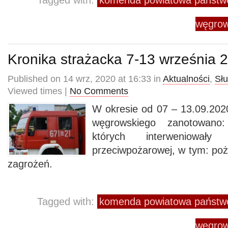
Tagged with:
komenda powiatowa państwo
węgrow
Kronika strażacka 7-13 września 
Published on 14 wrz, 2020 at 16:33 in
Aktualności
,
Sł
Viewed times |
No Comments
W okresie od 07 – 13.09.2020
węgrowskiego zanotowano
których interweniowały
przeciwpożarowej, w tym: poż
zagrożeń.
Tagged with:
komenda powiatowa państwo
węgrow