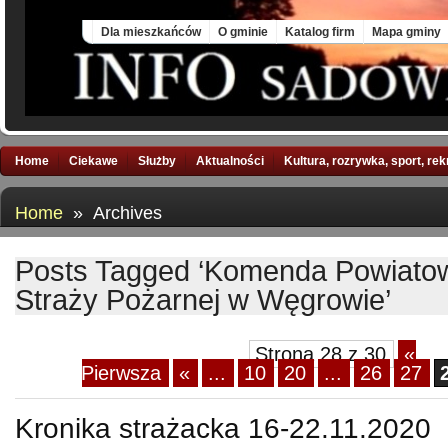
Sat, 8 Aug 2026
Dla mieszkańców
O gminie
Katalog firm
Mapa gminy
Home
Ciekawe
Służby
Aktualności
Kultura, rozrywka, sport, re
Home
» Archives
Posts Tagged ‘Komenda Powiato
Straży Pożarnej w Węgrowie’
Strona 28 z 30
«
Pierwsza
«
...
10
20
...
26
27
Kronika strażacka 16-22.11.2020