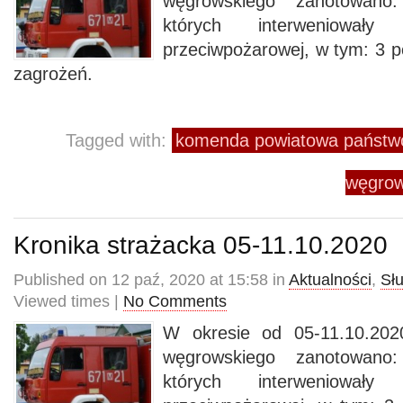
węgrowskiego zanotowano
których interweniowały
przeciwpożarowej, w tym: 3 p
zagrożeń.
Tagged with:
komenda powiatowa państwo
węgrow
Kronika strażacka 05-11.10.2020
Published on 12 paź, 2020 at 15:58 in
Aktualności
,
Sł
Viewed times |
No Comments
W okresie od 05-11.10.202
węgrowskiego zanotowano
których interweniowały