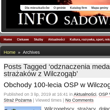
Fri, 7 Aug 2026
Dla mieszkańców
O gminie
Katalog firm
Mapa gminy
Home
Ciekawe
Służby
Aktualności
Kultura, rozrywka, sport, re
Home
» Archives
Posts Tagged ‘odznaczenia medal
strażaków z Wilczogąb’
Obchody 100-lecia OSP w Wilczo
Published on 3 lip, 2019 at 16:41 in
Aktualności
,
OSP 
Straż Pożarna
| Viewed times |
No Comments
Wilczogębscy strażacy dołą