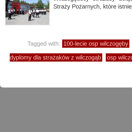
Straży Pożarnych, które istni
Tagged with:
100-lecie osp wilczogęby
dyplomy dla strażaków z wilczogąb
osp wilc