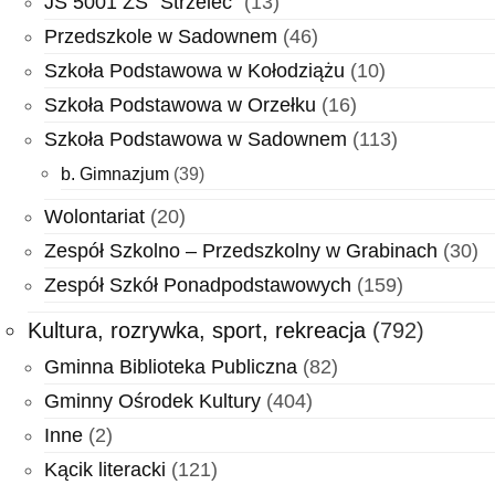
JS 5001 ZS "Strzelec"
(13)
Przedszkole w Sadownem
(46)
Szkoła Podstawowa w Kołodziążu
(10)
Szkoła Podstawowa w Orzełku
(16)
Szkoła Podstawowa w Sadownem
(113)
b. Gimnazjum
(39)
Wolontariat
(20)
Zespół Szkolno – Przedszkolny w Grabinach
(30)
Zespół Szkół Ponadpodstawowych
(159)
Kultura, rozrywka, sport, rekreacja
(792)
Gminna Biblioteka Publiczna
(82)
Gminny Ośrodek Kultury
(404)
Inne
(2)
Kącik literacki
(121)