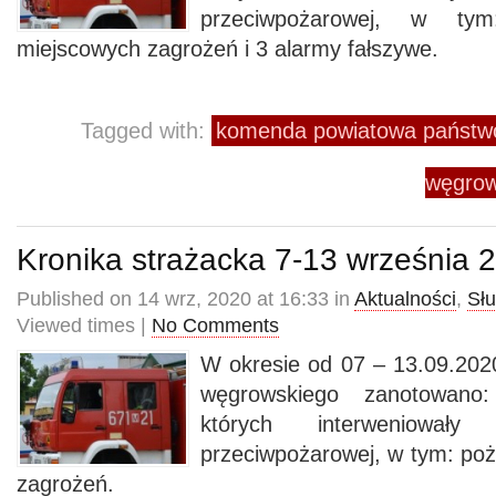
przeciwpożarowej, w t
miejscowych zagrożeń i 3 alarmy fałszywe.
Tagged with:
komenda powiatowa państwo
węgrow
Kronika strażacka 7-13 września 
Published on 14 wrz, 2020 at 16:33 in
Aktualności
,
Sł
Viewed times |
No Comments
W okresie od 07 – 13.09.2020
węgrowskiego zanotowano
których interweniowały
przeciwpożarowej, w tym: poż
zagrożeń.