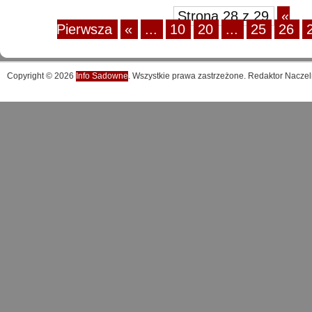
Strona 28 z 29
«
Pierwsza
«
...
10
20
...
25
26
Copyright © 2026
Info Sadowne
. Wszystkie prawa zastrzeżone. Redaktor Naczel