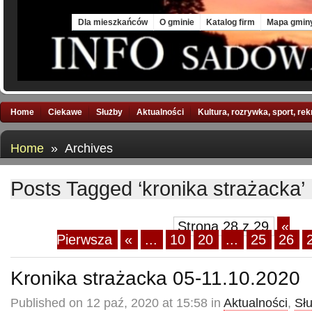
Sun, 9 Aug 2026
Dla mieszkańców
O gminie
Katalog firm
Mapa gmin
Home
Ciekawe
Służby
Aktualności
Kultura, rozrywka, sport, re
Home
» Archives
Posts Tagged ‘kronika strażacka’
Strona 28 z 29
«
Pierwsza
«
...
10
20
...
25
26
Kronika strażacka 05-11.10.2020
Published on 12 paź, 2020 at 15:58 in
Aktualności
,
Sł