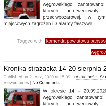
węgrowskiego zanotowano
których interweniowały
przeciwpożarowej, w t
miejscowych zagrożeń i 3 alarmy fałszywe.
Tagged with:
komenda powiatowa państwo
węgrow
Kronika strażacka 14-20 sierpnia 
Published on 21 wrz, 2020 at 15:39 in
Aktualności
,
Sł
Viewed times |
No Comments
W okresie 14 – 20.09.2020
węgrowskiego zanotowano:
których interweniowały