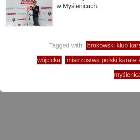
w Myślenicach.
Tagged with:
brokowski klub kar
wójcicka
mistrzostwa polski karate
myślenic