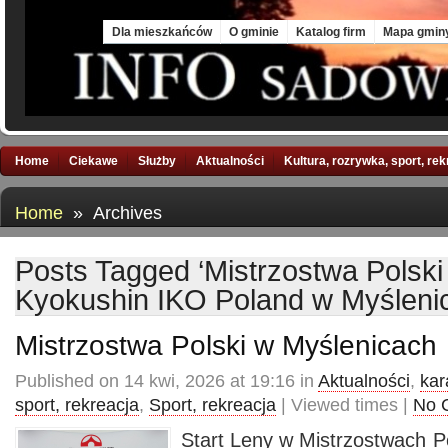
Fri, 7 Aug 2026
Dla mieszkańców
O gminie
Katalog firm
Mapa gmin
Home
Ciekawe
Służby
Aktualności
Kultura, rozrywka, sport, re
Home
» Archives
Posts Tagged ‘Mistrzostwa Polski
Kyokushin IKO Poland w Myśleni
Mistrzostwa Polski w Myślenicach
Published on 14 kwi, 2026 at 19:16 in
Aktualności
,
kar
sport, rekreacja
,
Sport, rekreacja
| Viewed times |
No 
Start Leny w Mistrzostwach P