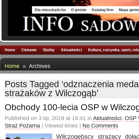
Thu, 6 Aug 2026
Dla mieszkańców
O gminie
Katalog firm
Mapa gmin
Home
Ciekawe
Służby
Aktualności
Kultura, rozrywka, sport, re
Home
» Archives
Posts Tagged ‘odznaczenia medal
strażaków z Wilczogąb’
Obchody 100-lecia OSP w Wilczo
Published on 3 lip, 2019 at 16:41 in
Aktualności
,
OSP 
Straż Pożarna
| Viewed times |
No Comments
Wilczogębscy strażacy dołą