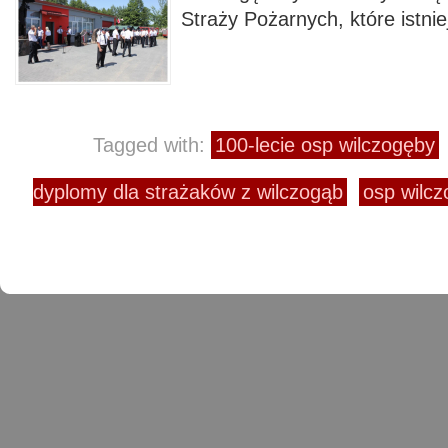
Straży Pożarnych, które istni
Tagged with:
100-lecie osp wilczogęby
dyplomy dla strażaków z wilczogąb
osp wilc