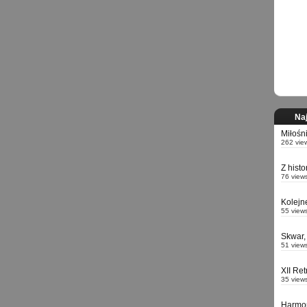
Naj
Miłośn
262 vie
Z hist
76 view
Kolejn
55 view
Skwar,
51 view
XII Re
35 view
Harmo