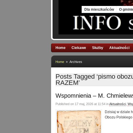
Thu, 6 Aug 2026
Dla mieszkańców
O gmini
Home
Ciekawe
Służby
Aktualności
Home
» Archives
Posts Tagged ‘pismo oboz
RAZEM’
Wspomnienia – M. Chmielews
Published on 17 maj, 2026 at 11:54 in
Aktualności
,
Wsp
Dzisiaj w dziale
Obozu Polskiego 