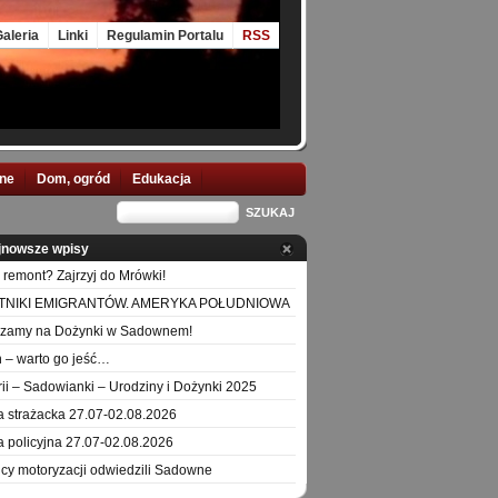
aleria
Linki
Regulamin Portalu
RSS
nne
Dom, ogród
Edukacja
jnowsze wpisy
 remont? Zajrzyj do Mrówki!
TNIKI EMIGRANTÓW. AMERYKA POŁUDNIOWA
szamy na Dożynki w Sadownem!
 – warto go jeść…
orii – Sadowianki – Urodziny i Dożynki 2025
a strażacka 27.07-02.08.2026
a policyjna 27.07-02.08.2026
icy motoryzacji odwiedzili Sadowne