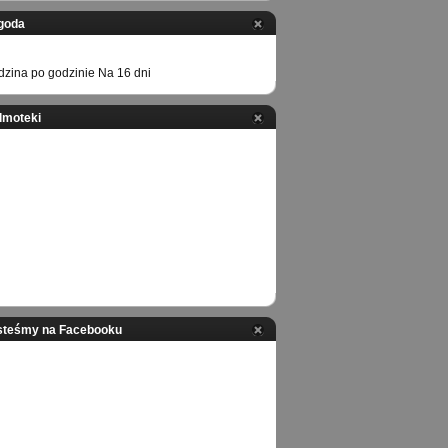
goda
zina po godzinie
Na 16 dni
ilmoteki
steśmy na Facebooku