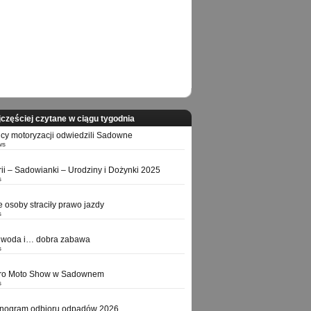
częściej czytane w ciągu tygodnia
icy motoryzacji odwiedzili Sadowne
ws
orii – Sadowianki – Urodziny i Dożynki 2025
s
e osoby straciły prawo jazdy
s
 woda i… dobra zabawa
s
tro Moto Show w Sadownem
s
nogram odbioru odpadów 2026