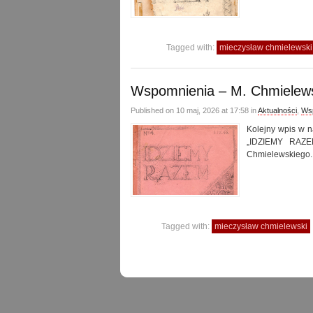
Tagged with:
mieczysław chmielewski
Wspomnienia – M. Chmielews
Published on 10 maj, 2026 at 17:58 in
Aktualności
,
Ws
Kolejny wpis w n
„IDZIEMY RAZEM
Chmielewskiego.
Tagged with:
mieczysław chmielewski