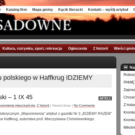
e
Katalog firm
Mapa gminy
Kącik literacki
Kontakt – wyślij artykuł
G
Kultura, rozrywka, sport, rekreacja
Ogłoszenia
Z historii
Wieści gmi
Na
Robisz
u polskiego w Haffkrug IDZIEMY
PAMIĘ
Zapra
ki – 1 IX 45
Chrzan
Z hist
omnienia mieszkańców
,
Z historii
| Viewed times |
No Comments
Kronik
 historycznym „Wspomnienia” artykuł z gazetki Nr 3 „IDZIEMY RAZEM”
w Haffkrug, autorstwa prof. Mieczysława Chmielewskiego.
Kronik
Miłośn