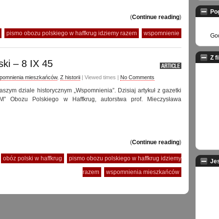
Po
(
Continue reading
)
pismo obozu polskiego w haffkrug idziemy razem
wspomnienie
God
Z f
ki – 8 IX 45
pomnienia mieszkańców
,
Z historii
| Viewed times |
No Comments
aszym dziale historycznym „Wspomnienia”. Dzisiaj artykuł z gazetki
” Obozu Polskiego w Haffkrug, autorstwa prof. Mieczysława
(
Continue reading
)
obóz polski w haffkrug
pismo obozu polskiego w haffkrug idziemy
Je
razem
wspomnienia mieszkańców