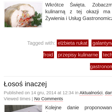
Wkrótce Święta. Zobaczm
kulinarną z tej okazji m
Żywienia i Usług Gastronom
Tagged with:
elżbieta rukat
galantyn
froid
przepisy kulinarne
tec
gastrono
Łosoś inaczej
Published on 14 gru, 2014 at 12:34 in
Aktualności
,
dan
Viewed times |
No Comments
Kolejne danie proponowa