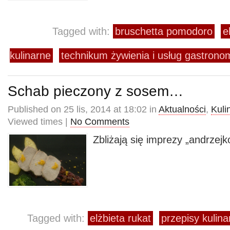
Tagged with:
bruschetta pomodoro
e
kulinarne
technikum żywienia i usług gastro
Schab pieczony z sosem…
Published on 25 lis, 2014 at 18:02 in
Aktualności
,
Kuli
Viewed times |
No Comments
Zbliżają się imprezy „andrzejk
Tagged with:
elżbieta rukat
przepisy kulina