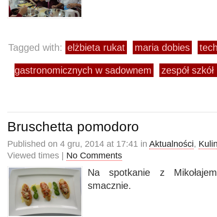
Tagged with:
elżbieta rukat
maria dobies
tec
gastronomicznych w sadownem
zespół szkół
Bruschetta pomodoro
Published on 4 gru, 2014 at 17:41 in
Aktualności
,
Kuli
Viewed times |
No Comments
Na spotkanie z Mikołajem
smacznie.