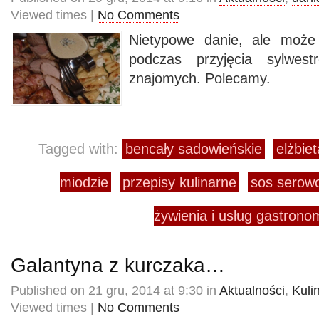
Viewed times |
No Comments
Nietypowe danie, ale może
podczas przyjęcia sylwes
znajomych. Polecamy.
Tagged with:
bencały sadowieńskie
elżbiet
miodzie
przepisy kulinarne
sos serowo
żywienia i usług gastro
Galantyna z kurczaka…
Published on 21 gru, 2014 at 9:30 in
Aktualności
,
Kuli
Viewed times |
No Comments