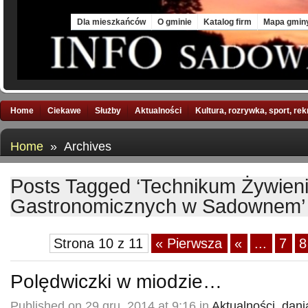
Sat, 8 Aug 2026
Dla mieszkańców
O gminie
Katalog firm
Mapa gmin
Home
Ciekawe
Służby
Aktualności
Kultura, rozrywka, sport, re
Home
» Archives
Posts Tagged ‘Technikum Żywieni
Gastronomicznych w Sadownem’
Strona 10 z 11
« Pierwsza
«
...
7
8
Polędwiczki w miodzie…
Published on 29 gru, 2014 at 9:16 in
Aktualności
,
dani