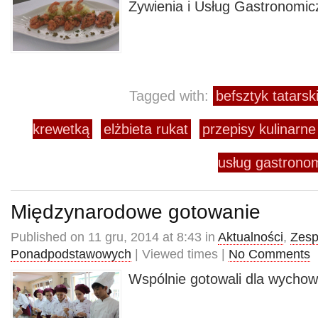
Żywienia i Usług Gastronom
Tagged with:
befsztyk tatarsk
krewetką
elżbieta rukat
przepisy kulinarne
usług gastron
Międzynarodowe gotowanie
Published on 11 gru, 2014 at 8:43 in
Aktualności
,
Zesp
Ponadpodstawowych
| Viewed times |
No Comments
Wspólnie gotowali dla wych