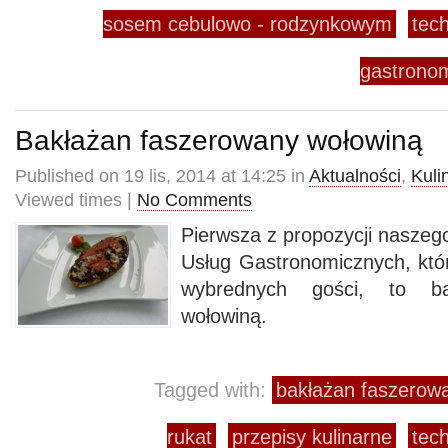
sosem cebulowo - rodzynkowym
tec
gastrono
Bakłażan faszerowany wołowiną
Published on 19 lis, 2014 at 14:25 in
Aktualności
,
Kuli
Viewed times |
No Comments
Pierwsza z propozycji naszeg
Usług Gastronomicznych, kt
wybrednych gości, to ba
wołowiną.
Tagged with:
bakłażan faszerow
rukat
przepisy kulinarne
tec