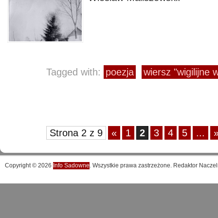
Tagged with:
poezja
wiersz "wigilijne
Strona 2 z 9
«
1
2
3
4
5
...
Copyright © 2026
Info Sadowne
. Wszystkie prawa zastrzeżone. Redaktor Naczel