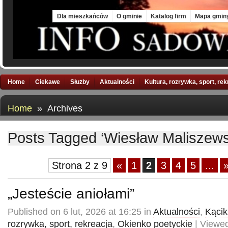
Sat, 8 Aug 2026
Dla mieszkańców
O gminie
Katalog firm
Mapa gmin
Home
Ciekawe
Służby
Aktualności
Kultura, rozrywka, sport, re
Home
» Archives
Posts Tagged ‘Wiesław Maliszews
Strona 2 z 9
«
1
2
3
4
5
...
„Jesteście aniołami”
Published on 6 lut, 2026 at 16:25 in
Aktualności
,
Kącik 
rozrywka, sport, rekreacja
,
Okienko poetyckie
| Viewed