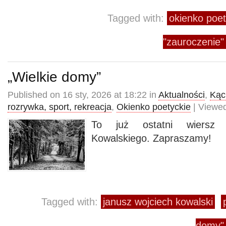
Tagged with:
okienko poet
"zauroczenie"
„Wielkie domy”
Published on 16 sty, 2026 at 18:22 in
Aktualności
,
Kąci
rozrywka, sport, rekreacja
,
Okienko poetyckie
| Viewed
To już ostatni wiersz 
Kowalskiego. Zapraszamy!
Tagged with:
janusz wojciech kowalski
domy"