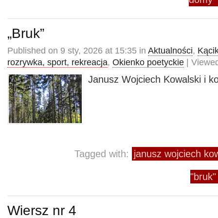
„Bruk”
Published on 9 sty, 2026 at 15:35 in
Aktualności
,
Kącik
rozrywka, sport, rekreacja
,
Okienko poetyckie
| Viewed
Janusz Wojciech Kowalski i k
Tagged with:
janusz wojciech kow
"bruk"
Wiersz nr 4