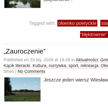
Tagged with:
okienko poetyckie
sta
"błękitnienie"
„Zauroczenie”
Published on 23 sty, 2026 at 18:28 in
Aktualności
,
Gmi
Kącik literacki
,
Kultura, rozrywka, sport, rekreacja
,
Oki
times |
No Comments
Jeszcze jeden wiersz Wiesław