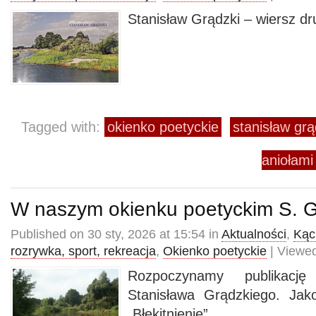
Stanisław Grądzki – wiersz dr
Tagged with:
okienko poetyckie
stanisław grą
aniołami
W naszym okienku poetyckim S. G
Published on 30 sty, 2026 at 15:54 in
Aktualności
,
Kąci
rozrywka, sport, rekreacja
,
Okienko poetyckie
| Viewed
Rozpoczynamy publikację
Stanisława Grądzkiego. Jak
„Błękitnienie”.