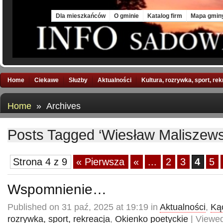
Sat, 8 Aug 2026
Dla mieszkańców
O gminie
Katalog firm
Mapa gmin
Home
Ciekawe
Służby
Aktualności
Kultura, rozrywka, sport, re
Home
» Archives
Posts Tagged ‘Wiesław Maliszews
Strona 4 z 9
« Pierwsza
«
...
2
3
4
5
Wspomnienie…
Published on 31 paź, 2025 at 19:19 in
Aktualności
,
Kąc
rozrywka, sport, rekreacja
,
Okienko poetyckie
| Viewed