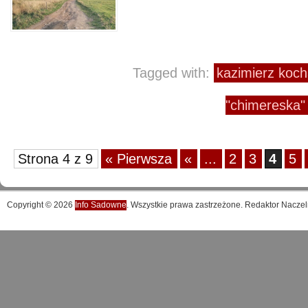
Tagged with:
kazimierz koch
"chimereska"
Strona 4 z 9
« Pierwsza
«
...
2
3
4
5
Copyright © 2026
Info Sadowne
. Wszystkie prawa zastrzeżone. Redaktor Naczel