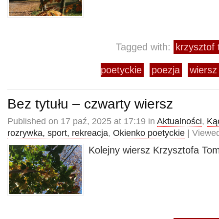
Tagged with:
krzysztof
poetyckie
poezja
wiersz
Bez tytułu – czwarty wiersz
Published on 17 paź, 2025 at 17:19 in
Aktualności
,
Kąc
rozrywka, sport, rekreacja
,
Okienko poetyckie
| Viewed
Kolejny wiersz Krzysztofa To