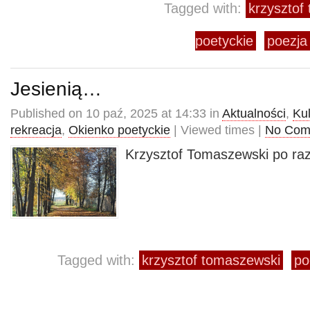
Tagged with:
krzysztof
poetyckie
poezja
Jesienią…
Published on 10 paź, 2025 at 14:33 in
Aktualności
,
Kul
rekreacja
,
Okienko poetyckie
| Viewed times |
No Com
Krzysztof Tomaszewski po raz 
Tagged with:
krzysztof tomaszewski
po