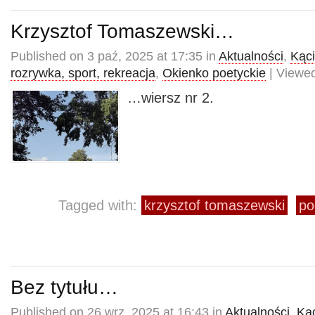
Krzysztof Tomaszewski…
Published on 3 paź, 2025 at 17:35 in
Aktualności
,
Kąci
rozrywka, sport, rekreacja
,
Okienko poetyckie
| Viewed
…wiersz nr 2.
Tagged with:
krzysztof tomaszewski
po
Bez tytułu…
Published on 26 wrz, 2025 at 16:43 in
Aktualności
,
Kąc