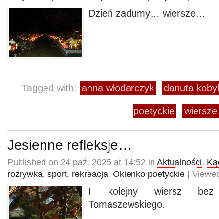
Dzień zadumy… wiersze…
Tagged with:
anna włodarczyk
danuta kobyl
poetyckie
wiersze
Jesienne refleksje…
Published on 24 paź, 2025 at 14:52 in
Aktualności
,
Kąc
rozrywka, sport, rekreacja
,
Okienko poetyckie
| Viewed
I kolejny wiersz bez 
Tomaszewskiego.