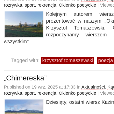
rozrywka, sport, rekreacja
,
Okienko poetyckie
| Viewed
Kolejnym autorem wiers
prezentować w naszym „Okie
Krzysztof Tomaszewski.
rozpoczynamy wierszem
wszystkim”.
Tagged with:
krzysztof tomaszewski
poezja
„Chimereska”
Published on 19 wrz, 2025 at 17:33 in
Aktualności
,
Kąc
rozrywka, sport, rekreacja
,
Okienko poetyckie
| Viewed
Dziesiąty, ostatni wiersz Kaz