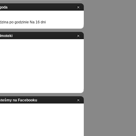
goda
zina po godzinie
Na 16 dni
ilmoteki
steśmy na Facebooku