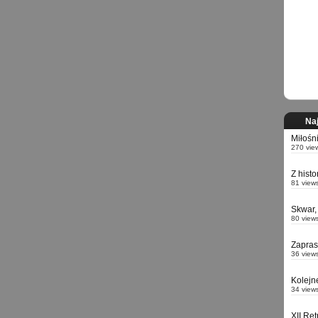
Naj
Miłośn
270 vie
Z hist
81 view
Skwar,
80 view
Zapra
36 view
Kolejn
34 view
XII Re