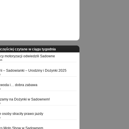
częściej czytane w ciągu tygodnia
icy motoryzacji odwiedzili Sadowne
ws
orii – Sadowianki – Urodziny i Dożynki 2025
s
 woda i… dobra zabawa
s
szamy na Dożynki w Sadownem!
s
e osoby straciły prawo jazdy
s
tro Moto Show w Sadownem