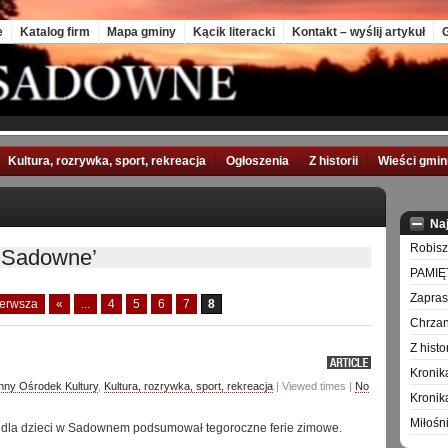
e
Katalog firm
Mapa gminy
Kącik literacki
Kontakt – wyślij artykuł
G
Kultura, rozrywka, sport, rekreacja
Ogłoszenia
Z historii
Wieści gmi
Na
Robisz
 Sadowne’
PAMIĘ
Zapra
ierwsza
«
...
4
5
6
7
8
Chrzan
Z hist
Kronik
ny Ośrodek Kultury
,
Kultura, rozrywka, sport, rekreacja
| Viewed times |
No
Kronik
Miłośn
 dla dzieci w Sadownem podsumował tegoroczne ferie zimowe.