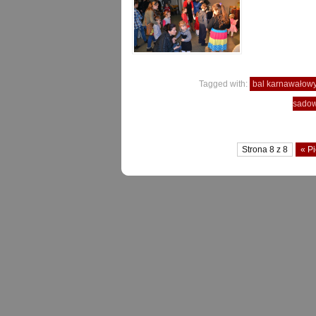
Tagged with:
bal karnawałow
sado
Strona 8 z 8
« P