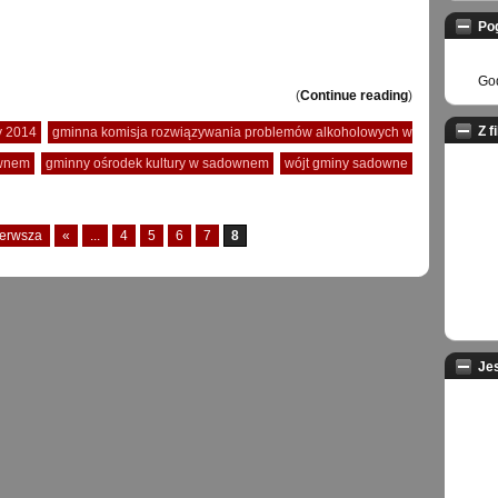
Po
God
(
Continue reading
)
Z f
y 2014
gminna komisja rozwiązywania problemów alkoholowych w
wnem
gminny ośrodek kultury w sadownem
wójt gminy sadowne
ierwsza
«
...
4
5
6
7
8
Je