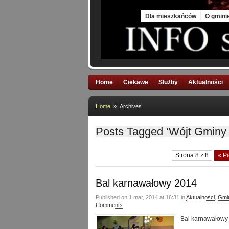
Fri, 7 Aug 2026
Dla mieszkańców
O gmini
Home
Ciekawe
Służby
Aktualności
Home
» Archives
Posts Tagged ‘Wójt Gminy
Strona 8 z 8
« P
Bal karnawałowy 2014
Published on 1 mar, 2014 at 16:31 in
Aktualności
,
Gmin
Comments
Bal karnawałowy