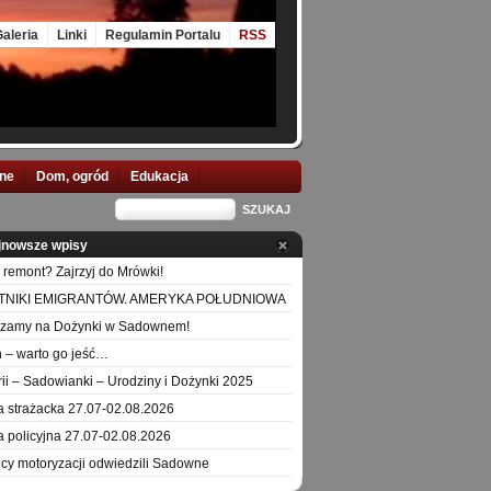
aleria
Linki
Regulamin Portalu
RSS
nne
Dom, ogród
Edukacja
jnowsze wpisy
 remont? Zajrzyj do Mrówki!
TNIKI EMIGRANTÓW. AMERYKA POŁUDNIOWA
szamy na Dożynki w Sadownem!
 – warto go jeść…
orii – Sadowianki – Urodziny i Dożynki 2025
a strażacka 27.07-02.08.2026
a policyjna 27.07-02.08.2026
icy motoryzacji odwiedzili Sadowne