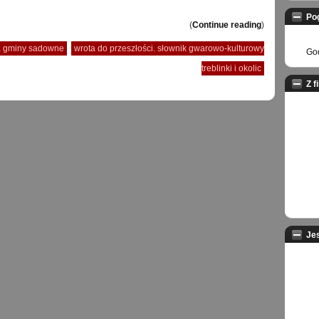
Po
(
Continue reading
)
ia gminy sadowne
wrota do przeszłości. słownik gwarowo-kulturowy
God
treblinki i okolic
Z f
Je