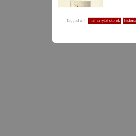
Tagged with:
halina rytel-skorek
histor