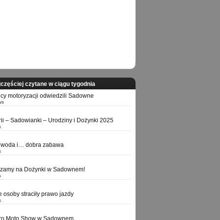
częściej czytane w ciągu tygodnia
icy motoryzacji odwiedzili Sadowne
ws
orii – Sadowianki – Urodziny i Dożynki 2025
s
 woda i… dobra zabawa
s
szamy na Dożynki w Sadownem!
s
e osoby straciły prawo jazdy
s
tro Moto Show w Sadownem