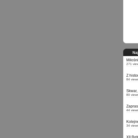
Naj
Miłośn
271 vie
Z hist
84 view
Skwar,
80 view
Zapra
44 view
Kolejn
34 view
XII Re