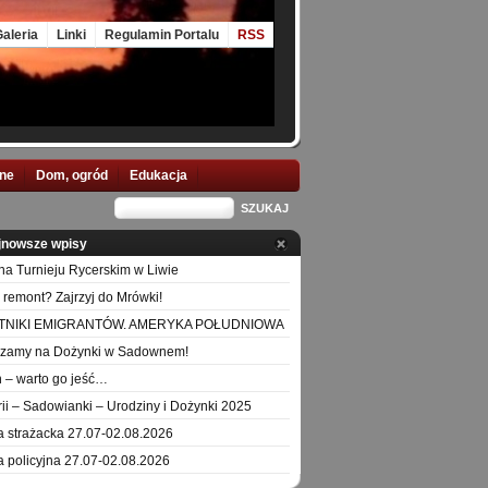
aleria
Linki
Regulamin Portalu
RSS
nne
Dom, ogród
Edukacja
jnowsze wpisy
na Turnieju Rycerskim w Liwie
 remont? Zajrzyj do Mrówki!
TNIKI EMIGRANTÓW. AMERYKA POŁUDNIOWA
szamy na Dożynki w Sadownem!
 – warto go jeść…
orii – Sadowianki – Urodziny i Dożynki 2025
a strażacka 27.07-02.08.2026
a policyjna 27.07-02.08.2026