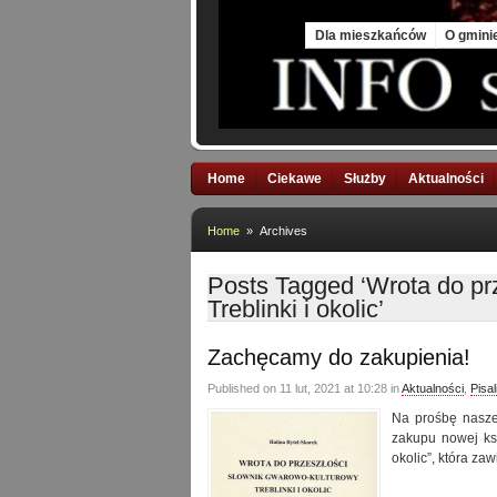
Sat, 8 Aug 2026
Dla mieszkańców
O gmini
Home
Ciekawe
Służby
Aktualności
Home
» Archives
Posts Tagged ‘Wrota do pr
Treblinki i okolic’
Zachęcamy do zakupienia!
Published on 11 lut, 2021 at 10:28 in
Aktualności
,
Pisa
Na prośbę naszej
zakupu nowej ksi
okolic”, która z