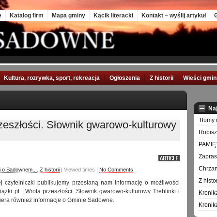
e
Katalog firm
Mapa gminy
Kącik literacki
Kontakt – wyślij artykuł
G
Kultura, rozrywka, sport, rekreacja
Ogłoszenia
Z historii
Wieści gmi
Na
Tłumy 
zeszłości. Słownik gwarowo-kulturowy
Robisz
PAMIĘ
Zapra
Chrzan
li o Sadownem...
,
Z historii
| Viewed times |
No Comments
Z hist
 czytelniczki publikujemy przesłaną nam informację o możliwości
ążki pt. „Wrota przeszłości. Słownik gwarowo-kulturowy Treblinki i
Kronik
awiera również informacje o Gminie Sadowne.
Kronik