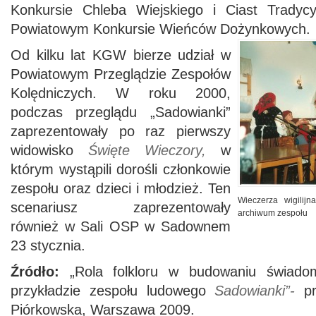
Konkursie Chleba Wiejskiego i Ciast Tradycy
Powiatowym Konkursie Wieńców Dożynkowych.
Od kilku lat KGW bierze udział w
Powiatowym Przeglądzie Zespołów
Kolędniczych. W roku 2000,
podczas przeglądu „Sadowianki”
zaprezentowały po raz pierwszy
widowisko
Święte Wieczory,
w
którym wystąpili dorośli członkowie
zespołu oraz dzieci i młodzież. Ten
Wieczerza wigilij
scenariusz zaprezentowały
archiwum zespołu
również w Sali OSP w Sadownem
23 stycznia.
Źródło:
„Rola folkloru w budowaniu świadom
przykładzie zespołu ludowego
Sadowianki”-
p
Piórkowska, Warszawa 2009.