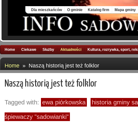
Thu, 6 Aug 2026
Dla mieszkańców
O gminie
Katalog firm
Mapa gminy
Home
Ciekawe
Służby
Aktualności
Kultura, rozrywka, sport, re
Home
» Naszą historią jest też folklor
Naszą historią jest też folklor
Tagged with:
ewa piórkowska
historia gminy 
śpiewaczy "sadowianki"