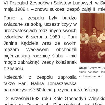
VI Przegląd Zespołów i Solistów Ludowych w Sie
maja 1989 r. – znowu sukces, zespół zajął III mie
Panie z zespołu były bardzo
związane ze sobą, uczestniczyły w
uroczystościach rodzinnych swoich
członków. 6 sierpnia 1989 r. Pani
Janina Kądziela wraz ze swoim
mężem Wacławem obchodzili
pięćdziesiątą rocznicę ślubu – nie
mogło zabraknąć wtedy koleżanek
z zespołu.
Urząd Gminy w Sa
ślubu państwa Jan
Koleżanki z zespołu zaprosiła
archiwum zespołu
także Pani Halina Tomaszewska
na uroczystość 50-lecia pożycia małżeńskiego.
12 września1993 roku Koło Gospodyń Wiejsk
udział w Dożynkach Diecezjalnych w Miedzn