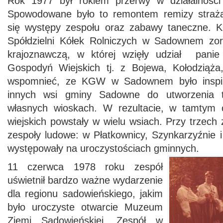
Rok 1977 był rokiem przerwy w działalności 
Spowodowane było to remontem remizy strażac
się występy zespołu oraz zabawy taneczne.
Spółdzielni Kółek Rolniczych w Sadownem zor
krajoznawczą, w której wzięły udział panie
Gospodyń Wiejskich tj. z Bojewa, Kołodziąża
wspomnieć, ze KGW w Sadownem było inspir
innych wsi gminy Sadowne do utworzenia ta
własnych wioskach. W rezultacie, w tamtym 
wiejskich powstały w wielu wsiach. Przy trzech 
zespoły ludowe: w Płatkownicy, Szynkarzyźnie i
występowały na uroczystościach gminnych.
11 czerwca 1978 roku zespół
uświetnił bardzo ważne wydarzenie
dla regionu sadowieńskiego, jakim
było uroczyste otwarcie Muzeum
Ziemi Sadowieńskiej. Zespół w