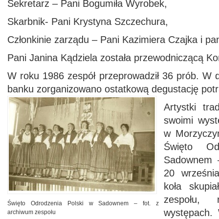
Sekretarz – Pani Bogumiła Wyrobek,
Skarbnik- Pani Krystyna Szczechura,
Członkinie zarządu – Pani Kazimiera Czajka i pa
Pani Janina Kądziela została przewodniczącą Kom
W roku 1986 zespół przeprowadził 36 prób. W d
banku zorganizowano ostatkową degustację pot
Artystki tra
swoimi wys
w Morzyczy
Święto Od
Sadownem –
20 września
koła skupia
zespołu,
Święto Odrodzenia Polski w Sadownem – fot. z
występach. 
archiwum zespołu