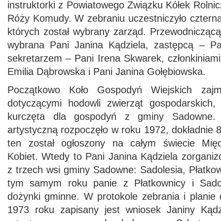
instruktorki z Powiatowego Związku Kółek Roln
Róży Komudy. W zebraniu uczestniczyło czterna
których został wybrany zarząd. Przewodniczącą
wybrana Pani Janina Kądziela, zastępcą – Pa
sekretarzem – Pani Irena Skwarek, członkiniami
Emilia Dąbrowska i Pani Janina Gołębiowska.
Początkowo Koło Gospodyń Wiejskich zajm
dotyczącymi hodowli zwierząt gospodarskich,
kurczęta dla gospodyń z gminy Sadowne. P
artystyczną rozpoczęło w roku 1972, dokładnie 8
ten został ogłoszony na całym świecie Mi
Kobiet. Wtedy to Pani Janina Kądziela zorganiz
z trzech wsi gminy Sadowne: Sadolesia, Płatk
tym samym roku panie z Płatkownicy i Sado
dożynki gminne. W protokole zebrania i planie d
1973 roku zapisany jest wniosek Janiny Kądz