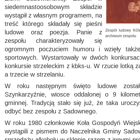
siedemnastoosobowym składzie
wystąpił z własnym programem, na
treść którego składały się pieśni
Zespół ludowy KG
ludowe oraz poezja. Panie z
archiwum zespołu
zespołu charakteryzowały się
ogromnym poczuciem humoru i wzięły takż
sportowych. Wystartowały w dwóch konkursach
konkursie strzeleckim z kbks-u. W rzucie lotką z
a trzecie w strzelaniu.
W roku następnym święto ludowe zosta
Szynkarzyźnie, wiosce oddalonej o 9 kilome
gminnej. Tradycją stało się już, że taka urocz
odbyć bez zespołu z Sadownego.
W roku 1980 członkowie Koła Gospodyń Wiejskic
wystąpili z pismem do Naczelnika Gminy Sado
sprzedaży alkoholu w sklepie razem z innymi p