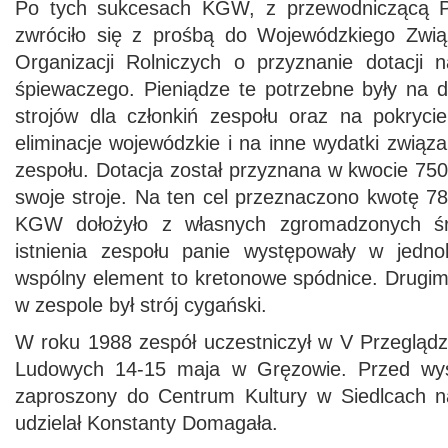
Po tych sukcesach KGW, z przewodniczącą P
zwróciło się z prośbą do Wojewódzkiego Zwią
Organizacji Rolniczych o przyznanie dotacji n
śpiewaczego. Pieniądze te potrzebne były na d
strojów dla członkiń zespołu oraz na pokryc
eliminacje wojewódzkie i na inne wydatki zwią
zespołu. Dotacja został przyznana w kwocie 7500
swoje stroje. Na ten cel przeznaczono kwotę 7
KGW dołożyło z własnych zgromadzonych ś
istnienia zespołu panie występowały w jednol
wspólny element to kretonowe spódnice. Drugim
w zespole był strój cygański.
W roku 1988 zespół uczestniczył w V Przeglądz
Ludowych 14-15 maja w Gręzowie. Przed wys
zaproszony do Centrum Kultury w Siedlcach na
udzielał Konstanty Domagała.