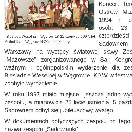
Koncert Te
Ostrowi Maz
1994 r. po
osób. 23 
czterdzieśc
I Biesiada Weselna – Węgrów 18-21 czerwiec 1997, fot.
Michał Kurc -Węgrowski Ośrodek Kultury
Sadowne
Warszawy na występy światowej sławy Zes
„Mazowsze” zorganizowanego w Sali Kongr
ważnym i ogólnopolskim wydarzenie dla zes
Biesiadzie Weselnej w Węgrowie. KGW w festiwa
zdobyło wyróżnienie.
W roku 1997 miało miejsce jeszcze jedno wyd
zespołu, a mianowicie 25-lecie istnienia. 5 paź
Sadownem odbył się jubileuszowy występ.
W dokumentach dotyczących zespołu od tego
nazwa zespołu „Sadowianki”.