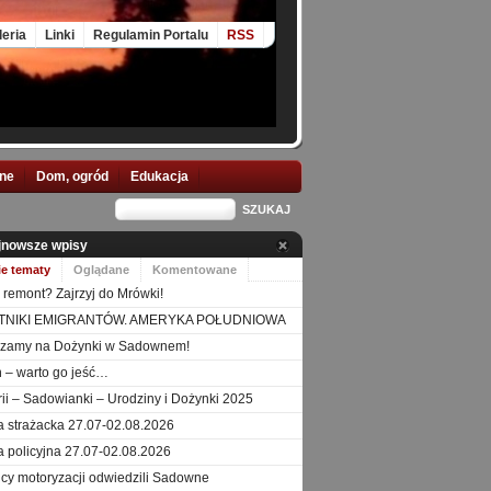
leria
Linki
Regulamin Portalu
RSS
nne
Dom, ogród
Edukacja
jnowsze wpisy
ie tematy
Oglądane
Komentowane
 remont? Zajrzyj do Mrówki!
TNIKI EMIGRANTÓW. AMERYKA POŁUDNIOWA
szamy na Dożynki w Sadownem!
 – warto go jeść…
orii – Sadowianki – Urodziny i Dożynki 2025
a strażacka 27.07-02.08.2026
a policyjna 27.07-02.08.2026
icy motoryzacji odwiedzili Sadowne