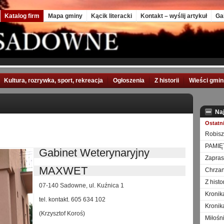
Katalog firm
Mapa gminy
Kącik literacki
Kontakt – wyślij artykuł
Ga
Kultura, rozrywka, sport, rekreacja
Ogłoszenia
Z historii
Wieści gmi
Na
Ostatn
Robisz
PAMIĘ
Gabinet Weterynaryjny
Zapra
MAXWET
Chrzan
Z hist
07-140 Sadowne, ul. Kuźnica 1
Kronik
tel. kontakt. 605 634 102
Kronik
(Krzysztof Koroś)
Miłośn