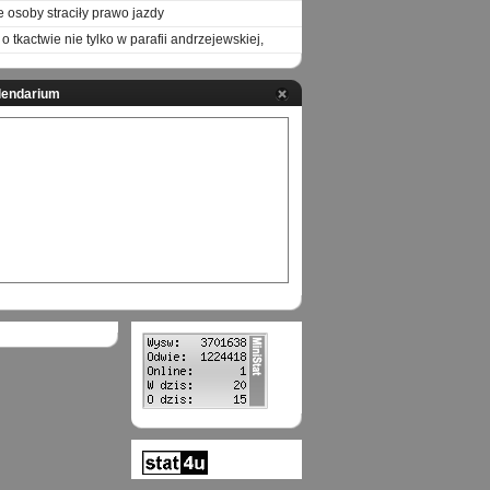
e osoby straciły prawo jazdy
o tkactwie nie tylko w parafii andrzejewskiej,
lendarium