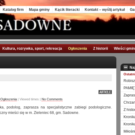
Katalog firm
Mapa gminy
Kącik literacki
Kontakt – wyślij artykuł
Ga
Kultura, rozrywka, sport, rekreacja
Ogłoszenia
Z historii
Wieści gmi
Na
Ostatn
Robisz
PAMIĘ
Zapra
,
Ogłoszenia
| Viewed times |
No Comments
Chrzan
a, podolog, zaprasza na specjalistyczne zabiegi podologiczne.
Z hist
czny mieści się w m. Zieleniec 68, gm. Sadowne.
Kronik
Kronik
Miłośn