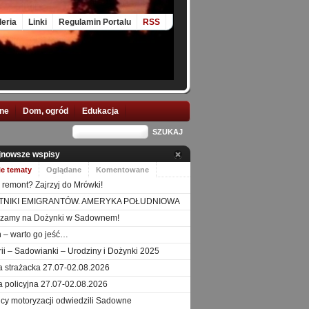
leria
Linki
Regulamin Portalu
RSS
nne
Dom, ogród
Edukacja
jnowsze wspisy
ie tematy
Oglądane
Komentowane
 remont? Zajrzyj do Mrówki!
TNIKI EMIGRANTÓW. AMERYKA POŁUDNIOWA
szamy na Dożynki w Sadownem!
 – warto go jeść…
orii – Sadowianki – Urodziny i Dożynki 2025
a strażacka 27.07-02.08.2026
a policyjna 27.07-02.08.2026
icy motoryzacji odwiedzili Sadowne