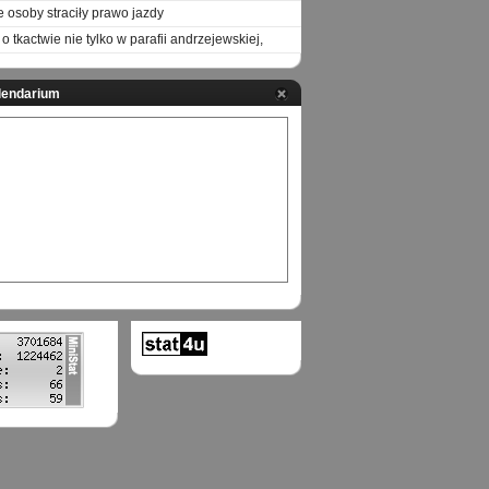
e osoby straciły prawo jazdy
o tkactwie nie tylko w parafii andrzejewskiej,
lendarium