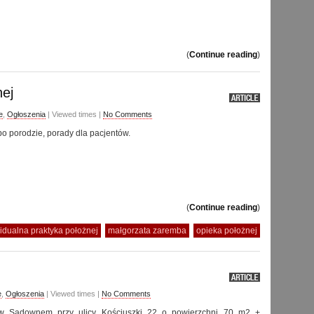
(
Continue reading
)
nej
e
,
Ogłoszenia
| Viewed times |
No Comments
po porodzie, porady dla pacjentów.
(
Continue reading
)
idualna praktyka położnej
małgorzata zaremba
opieka położnej
e
,
Ogłoszenia
| Viewed times |
No Comments
w Sadownem przy ulicy Kościuszki 22 o powierzchni 70 m2 +