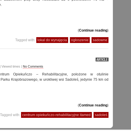
e.
(
Continue reading
)
Tagged with:
lokal do wynajęcia
ogłoszenie
sadowne
| Viewed times |
No Comments
trum Opiekuńczo – Rehabilitacyjne, położone w otulinie
Parku Krajobrazowego, w urokliwej wsi Sadoleś, jedynie 75 km od
(
Continue reading
)
Tagged with:
centrum opiekuńczo-rehabilitacyjne itamed
sadoleś