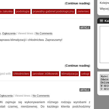
Kolejn
(
Continue reading
)
Więcej 
a załuska
podologia
prywatny gabinet podologiczny
zieleniec
Ka
e
,
Ogłoszenia
| Viewed times |
No Comments
aprawa klimatyzacji i chłodnictwa. Zapraszamy!
(
Continue reading
)
ged with:
chłodnictwo
jarosław ziółkowski
klimatyzacja
usługi
Ogłoszenia
| Viewed times |
No Comments
N zajmuje się wykonywaniem różnego rodzaju wyrobami z
stali czarnej, nierdzewnej. Do każdego klienta podchodzimy