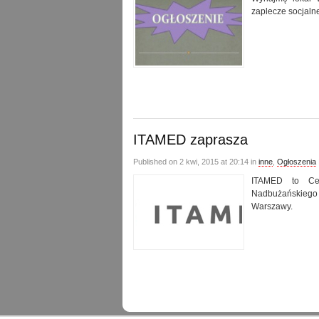
zaplecze socjaln
ITAMED zaprasza
Published on 2 kwi, 2015 at 20:14 in
inne
,
Ogłoszenia
ITAMED to Cen
Nadbużańskiego 
Warszawy.