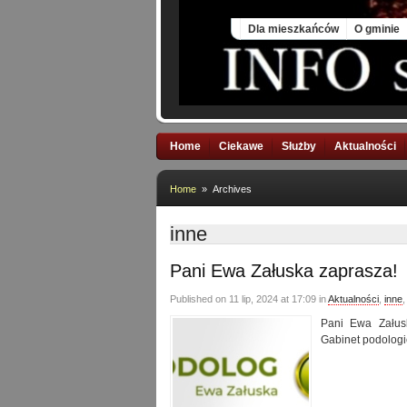
Sat, 8 Aug 2026
Dla mieszkańców
O gminie
Home
Ciekawe
Służby
Aktualności
Home
» Archives
inne
Pani Ewa Załuska zaprasza!
Published on 11 lip, 2024 at 17:09 in
Aktualności
,
inne
Pani Ewa Załusk
Gabinet podologi