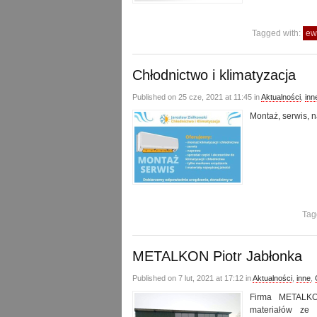
Tagged with:
ew
Chłodnictwo i klimatyzacja
Published on 25 cze, 2021 at 11:45 in
Aktualności
,
inn
Montaż, serwis, n
Tag
METALKON Piotr Jabłonka
Published on 7 lut, 2021 at 17:12 in
Aktualności
,
inne
,
Firma METALKO
materiałów ze 