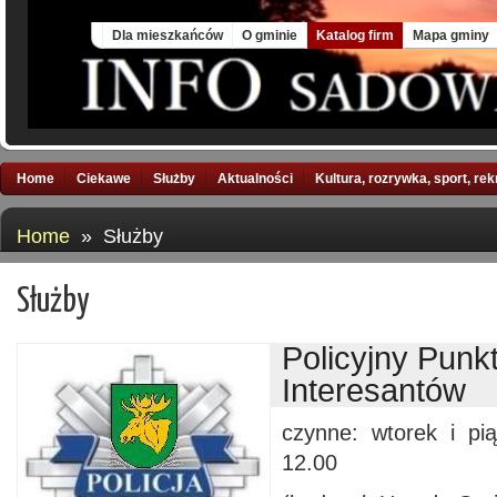
Sat, 8 Aug 2026
Dla mieszkańców
O gminie
Katalog firm
Mapa gminy
Home
Ciekawe
Służby
Aktualności
Kultura, rozrywka, sport, re
Home
» Służby
Służby
Policyjny Punk
Interesantów
czynne: wtorek i pi
12.00