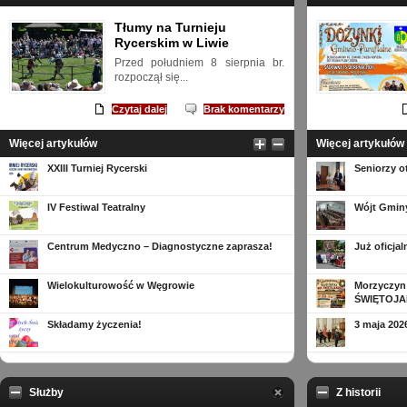
Tłumy na Turnieju
Rycerskim w Liwie
Przed południem 8 sierpnia br.
rozpoczął się...
Czytaj dalej
Brak komentarzy
Więcej artykułów
Więcej artykułów
XXIII Turniej Rycerski
Seniorzy o
IV Festiwal Teatralny
Wójt Gmin
Centrum Medyczno – Diagnostyczne zaprasza!
Już oficja
Wielokulturowość w Węgrowie
Morzyczyn
ŚWIĘTOJA
Składamy życzenia!
3 maja 20
Służby
Z historii