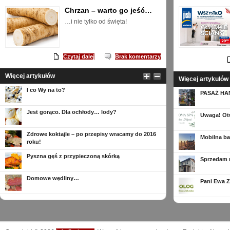
Chrzan – warto go jeść…
…i nie tylko od święta!
Czytaj dalej
Brak komentarzy
Więcej artykułów
Więcej artykułów
I co Wy na to?
PASAŻ HA
Jest gorąco. Dla ochłody… lody?
Uwaga! Ot
Zdrowe koktajle – po przepisy wracamy do 2016
Mobilna ba
roku!
Pyszna gęś z przypieczoną skórką
Sprzedam 
Domowe wędliny…
Pani Ewa Z