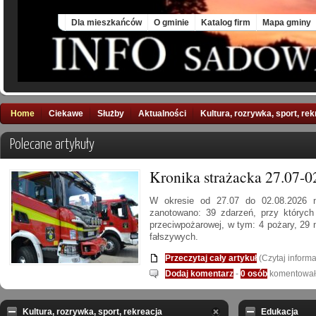
Mon, 10 Aug 2026
Dla mieszkańców
O gminie
Katalog firm
Mapa gminy
Home
Ciekawe
Służby
Aktualności
Kultura, rozrywka, sport, re
Polecane artykuły
Kronika strażacka 27.07-0
W okresie od 27.07 do 02.08.2026 n
zanotowano: 39 zdarzeń, przy których 
przeciwpożarowej, w tym: 4 pożary, 29
fałszywych.
Przeczytaj cały artykuł
(Czytaj informa
Dodaj komentarz
-
0 osób
komentowało
Kultura, rozrywka, sport, rekreacja
Edukacja