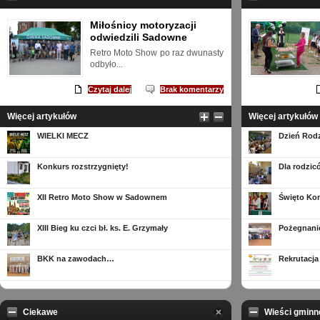
Miłośnicy motoryzacji
odwiedzili Sadowne
Retro Moto Show po raz dwunasty
odbyło...
Czytaj dalej
Brak komentarzy
Więcej artykułów
Więcej artykułów
WIELKI MECZ
Dzień Rodz
Konkurs rozstrzygnięty!
Dla rodzi
XII Retro Moto Show w Sadownem
Święto Kon
XIII Bieg ku czci bł. ks. E. Grzymały
Pożegnani
BKK na zawodach…
Rekrutacja
Ciekawe
Wieści gminn