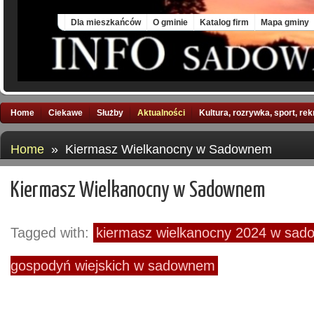
Sat, 8 Aug 2026
Dla mieszkańców
O gminie
Katalog firm
Mapa gminy
Home
Ciekawe
Służby
Aktualności
Kultura, rozrywka, sport, re
Home
» Kiermasz Wielkanocny w Sadownem
Kiermasz Wielkanocny w Sadownem
Tagged with:
kiermasz wielkanocny 2024 w sa
gospodyń wiejskich w sadownem