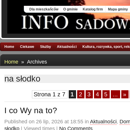
Mon, 10 Aug 2026
Dla mieszkańców
O gminie
Katalog firm
Mapa gminy
Home
Ciekawe
Służby
Aktualności
Kultura, rozrywka, sport, re
Home
» Archives
na słodko
Strona 1 z 7
1
2
3
4
5
...
»
I co Wy na to?
Published on 26 lip, 2026 at 18:55 in
Aktualności
,
Dom
słodko
| Viewed times |
No Comments