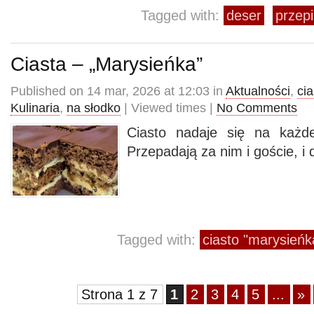
Tagged with:
deser
przepi
Ciasta – „Marysieńka”
Published on 14 mar, 2026 at 12:03 in
Aktualności
,
cia
Kulinaria
,
na słodko
| Viewed times |
No Comments
Ciasto nadaje się na każde
Przepadają za nim i goście, i
Tagged with:
ciasto "marysieńk
Strona 1 z 7
1
2
3
4
5
...
»