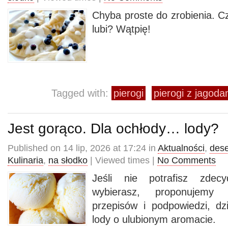
Chyba proste do zrobienia. Czy
lubi? Wątpię!
Tagged with:
pierogi
pierogi z jagoda
Jest gorąco. Dla ochłody… lody?
Published on 14 lip, 2026 at 17:24 in
Aktualności
,
dese
Kulinaria
,
na słodko
| Viewed times |
No Comments
Jeśli nie potrafisz zdec
wybierasz, proponujemy 
przepisów i podpowiedzi, dz
lody o ulubionym aromacie.