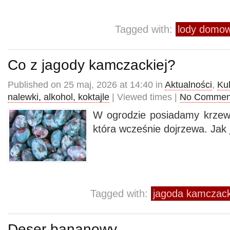
Tagged with:
lody domo
Co z jagody kamczackiej?
Published on 25 maj, 2026 at 14:40 in
Aktualności
,
Kul
nalewki, alkohol, koktajle
| Viewed times |
No Commen
W ogrodzie posiadamy krzew
która wcześnie dojrzewa. Jak
Tagged with:
jagoda kamczac
Deser bananowy