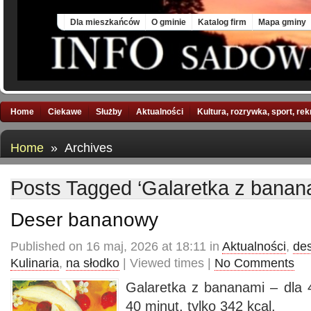
Fri, 7 Aug 2026
Dla mieszkańców
O gminie
Katalog firm
Mapa gminy
Home
Ciekawe
Służby
Aktualności
Kultura, rozrywka, sport, re
Home
» Archives
Posts Tagged ‘Galaretka z banan
Deser bananowy
Published on 16 maj, 2026 at 18:11 in
Aktualności
,
de
Kulinaria
,
na słodko
| Viewed times |
No Comments
Galaretka z bananami – dla 
40 minut, tylko 342 kcal.