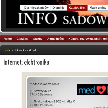
Sat, 8 Aug 2026
Dla mieszkańców
O gminie
Katalog firm
Mapa gminy
Home
Ciekawe
Służby
Aktualności
Kultura, rozrywka, sport, re
Home
» Internet, elektronika
Internet, elektronika