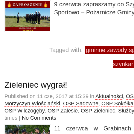
9 czerwca zapraszamy do Sz
Sportowo – Pożarnicze Gmin
Tagged with:
gminne zawody sp
szynkar
Zieleniec wygrał!
Published on 11 cze, 2017 at 15:39 in
Aktualności
,
OS
Morzyczyn Włościański
,
OSP Sadowne
,
OSP Sokółka
OSP Wilczogęby
,
OSP Zalesie
,
OSP Zieleniec
,
Służby
times |
No Comments
11 czerwca w Grabinach