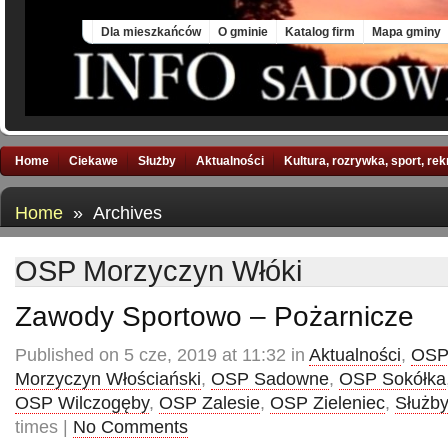
Mon, 10 Aug 2026
Dla mieszkańców
O gminie
Katalog firm
Mapa gminy
Home
Ciekawe
Służby
Aktualności
Kultura, rozrywka, sport, re
Home
» Archives
OSP Morzyczyn Włóki
Zawody Sportowo – Pożarnicze
Published on 5 cze, 2019 at 11:32 in
Aktualności
,
OSP
Morzyczyn Włościański
,
OSP Sadowne
,
OSP Sokółka
OSP Wilczogęby
,
OSP Zalesie
,
OSP Zieleniec
,
Służby
times |
No Comments