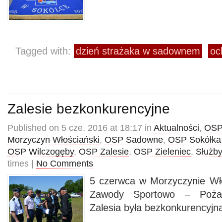
Tagged with:
dzień strażaka w sadownem
oc
Zalesie bezkonkurencyjne
Published on 5 cze, 2016 at 18:17 in
Aktualności
,
OSP
Morzyczyn Włościański
,
OSP Sadowne
,
OSP Sokółka
OSP Wilczogęby
,
OSP Zalesie
,
OSP Zieleniec
,
Służby
times |
No Comments
5 czerwca w Morzyczynie Wł
Zawody Sportowo – Pożar
Zalesia była bezkonkurencyjn