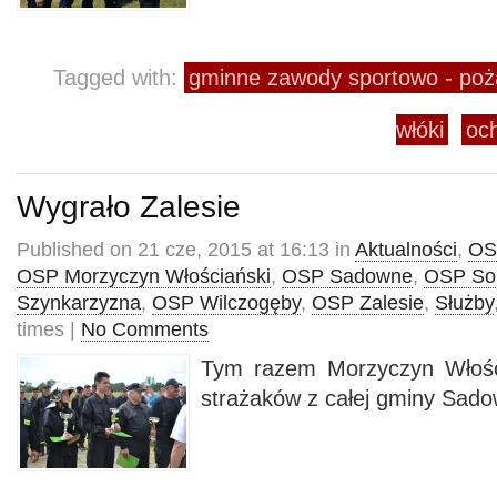
Tagged with:
gminne zawody sportowo - poż
włóki
och
Wygrało Zalesie
Published on 21 cze, 2015 at 16:13 in
Aktualności
,
OS
OSP Morzyczyn Włościański
,
OSP Sadowne
,
OSP So
Szynkarzyzna
,
OSP Wilczogęby
,
OSP Zalesie
,
Służby
times |
No Comments
Tym razem Morzyczyn Włości
strażaków z całej gminy Sado