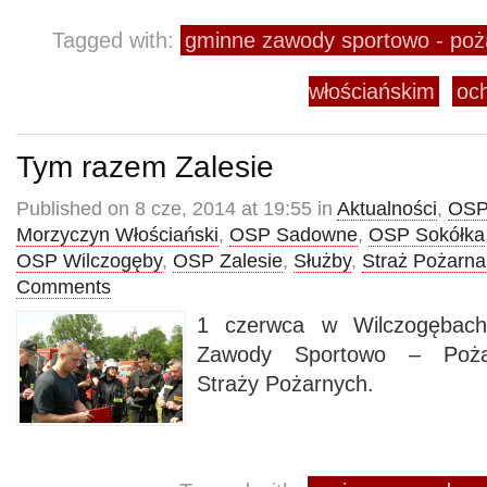
Tagged with:
gminne zawody sportowo - poż
włościańskim
och
Tym razem Zalesie
Published on 8 cze, 2014 at 19:55 in
Aktualności
,
OSP
Morzyczyn Włościański
,
OSP Sadowne
,
OSP Sokółka
OSP Wilczogęby
,
OSP Zalesie
,
Służby
,
Straż Pożarna
Comments
1 czerwca w Wilczogębach
Zawody Sportowo – Pożar
Straży Pożarnych.