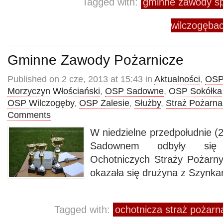
Tagged with:
gminne zawody sp
wilczogęba
Gminne Zawody Pożarnicze
Published on 2 cze, 2013 at 15:43 in
Aktualności
,
OSP
Morzyczyn Włościański
,
OSP Sadowne
,
OSP Sokółka
OSP Wilczogęby
,
OSP Zalesie
,
Służby
,
Straż Pożarna
Comments
W niedzielne przedpołudnie (
Sadownem odbyły si
Ochotniczych Straży Pożarn
okazała się drużyna z Szynka
Tagged with:
ochotnicza straż pożarn