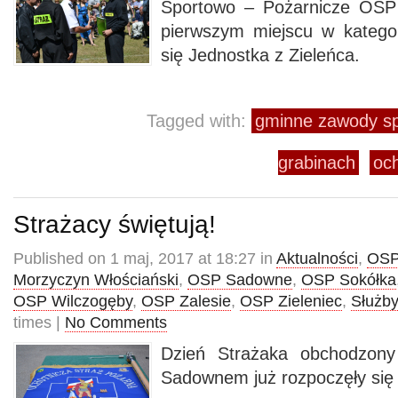
Sportowo – Pożarnicze OS
pierwszym miejscu w kategor
się Jednostka z Zieleńca.
Tagged with:
gminne zawody sp
grabinach
och
Strażacy świętują!
Published on 1 maj, 2017 at 18:27 in
Aktualności
,
OSP
Morzyczyn Włościański
,
OSP Sadowne
,
OSP Sokółka
OSP Wilczogęby
,
OSP Zalesie
,
OSP Zieleniec
,
Służby
times |
No Comments
Dzień Strażaka obchodzony
Sadownem już rozpoczęły się 