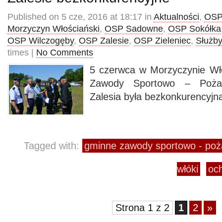
Published on 5 cze, 2016 at 18:17 in
Aktualności
,
OSP
Morzyczyn Włościański
,
OSP Sadowne
,
OSP Sokółka
OSP Wilczogęby
,
OSP Zalesie
,
OSP Zieleniec
,
Służby
times |
No Comments
5 czerwca w Morzyczynie Wł
Zawody Sportowo – Pożar
Zalesia była bezkonkurencyjn
Tagged with:
gminne zawody sportowo - poż
włóki
och
Strona 1 z 2
1
2
»