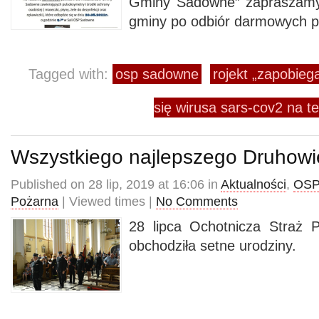
Gminy Sadowne” zapraszamy
gminy po odbiór darmowych p
Tagged with:
osp sadowne
rojekt „zapobieg
się wirusa sars-cov2 na 
Wszystkiego najlepszego Druhowi
Published on 28 lip, 2019 at 16:06 in
Aktualności
,
OSP
Pożarna
| Viewed times |
No Comments
28 lipca Ochotnicza Straż
obchodziła setne urodziny.