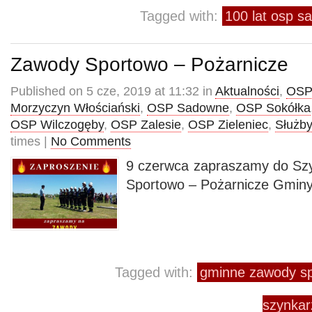
Tagged with:
100 lat osp 
Zawody Sportowo – Pożarnicze
Published on 5 cze, 2019 at 11:32 in
Aktualności
,
OSP
Morzyczyn Włościański
,
OSP Sadowne
,
OSP Sokółka
OSP Wilczogęby
,
OSP Zalesie
,
OSP Zieleniec
,
Służby
times |
No Comments
9 czerwca zapraszamy do Sz
Sportowo – Pożarnicze Gmin
Tagged with:
gminne zawody sp
szynkar