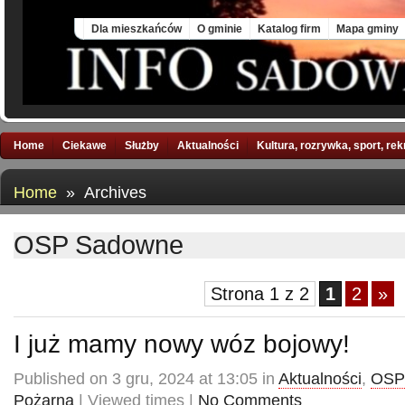
Sun, 9 Aug 2026
Dla mieszkańców
O gminie
Katalog firm
Mapa gminy
Home
Ciekawe
Służby
Aktualności
Kultura, rozrywka, sport, re
Home
» Archives
OSP Sadowne
Strona 1 z 2
1
2
»
I już mamy nowy wóz bojowy!
Published on 3 gru, 2024 at 13:05 in
Aktualności
,
OSP
Pożarna
| Viewed times |
No Comments