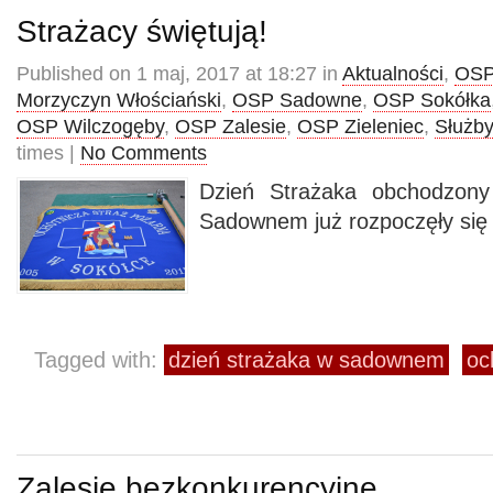
Strażacy świętują!
Published on 1 maj, 2017 at 18:27 in
Aktualności
,
OSP
Morzyczyn Włościański
,
OSP Sadowne
,
OSP Sokółka
OSP Wilczogęby
,
OSP Zalesie
,
OSP Zieleniec
,
Służby
times |
No Comments
Dzień Strażaka obchodzony
Sadownem już rozpoczęły się 
Tagged with:
dzień strażaka w sadownem
oc
Zalesie bezkonkurencyjne