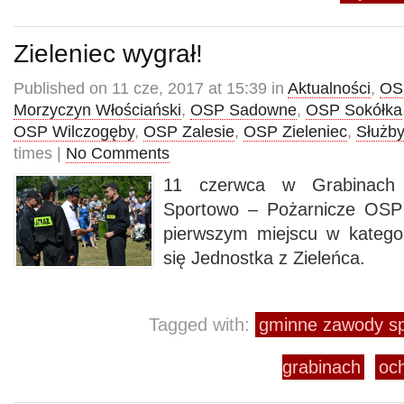
Zieleniec wygrał!
Published on 11 cze, 2017 at 15:39 in
Aktualności
,
OS
Morzyczyn Włościański
,
OSP Sadowne
,
OSP Sokółka
OSP Wilczogęby
,
OSP Zalesie
,
OSP Zieleniec
,
Służby
times |
No Comments
11 czerwca w Grabinach
Sportowo – Pożarnicze OS
pierwszym miejscu w kategor
się Jednostka z Zieleńca.
Tagged with:
gminne zawody sp
grabinach
och