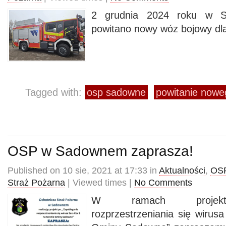
2 grudnia 2024 roku w S
powitano nowy wóz bojowy d
Tagged with:
osp sadowne
powitanie now
OSP w Sadownem zaprasza!
Published on 10 sie, 2021 at 17:33 in
Aktualności
,
OS
Straż Pożarna
| Viewed times |
No Comments
W ramach projektu
rozprzestrzeniania się wirus