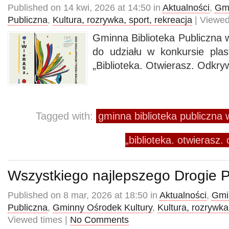
Published on 14 kwi, 2026 at 14:50 in
Aktualności
,
Gmi
Publiczna
,
Kultura, rozrywka, sport, rekreacja
| Viewed
Gminna Biblioteka Publiczn
do udziału w konkursie pla
„Biblioteka. Otwierasz. Odkry
Tagged with:
gminna biblioteka publiczn
„biblioteka. otwierasz.
Wszystkiego najlepszego Drogie P
Published on 8 mar, 2026 at 18:50 in
Aktualności
,
Gmi
Publiczna
,
Gminny Ośrodek Kultury
,
Kultura, rozrywka
Viewed times |
No Comments