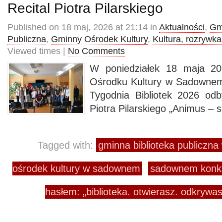
Recital Piotra Pilarskiego
Published on 18 maj, 2026 at 21:14 in
Aktualności
,
Gm
Publiczna
,
Gminny Ośrodek Kultury
,
Kultura, rozrywka
Viewed times |
No Comments
W poniedziałek 18 maja 2
Ośrodku Kultury w Sadowne
Tygodnia Bibliotek 2026 odby
Piotra Pilarskiego „Animus – 
Tagged with:
gminna biblioteka publiczn
ośrodek kultury w sadownem
sadownem konku
hasłem: „biblioteka. otwierasz. odkrywa