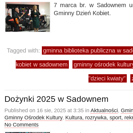
7 marca br. w Sadownem ur
Gminny Dzień Kobiet.
Tagged with:
gminna biblioteka publiczna w s
kobiet w sadownem
gminny ośrodek kultu
"dzieci kwiaty"
Dożynki 2025 w Sadownem
Published on 16 sie, 2025 at 3:35 in
Aktualności
,
Gmin
Gminny Ośrodek Kultury
,
Kultura, rozrywka, sport, rek
No Comments