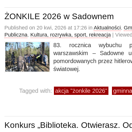
ŻONKILE 2026 w Sadownem
Published on 20 kwi, 2026 at 17:26 in
Aktualności
,
Gmi
Publiczna
,
Kultura, rozrywka, sport, rekreacja
| Viewed
83. rocznica wybuchu p
warszawskim – Sadowne uc
pomordowanych przez hitlerow
światowej.
Tagged with:
akcja "żonkile 2026"
gminna 
Konkurs „Biblioteka. Otwierasz. O