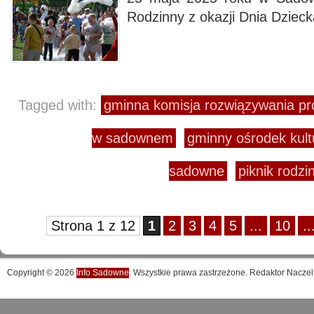
Rodzinny z okazji Dnia Dzieck
Tagged with:
gminna komisja rozwiązywania p
w sadownem
gminny ośrodek kul
sadowne
piknik rodz
Strona 1 z 12
1
2
3
4
5
...
10
..
Copyright © 2026
Info Sadowne
. Wszystkie prawa zastrzeżone. Redaktor Naczel