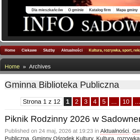
Sun, 9 Aug 2026
Dla mieszkańców
O gminie
Katalog firm
Mapa gminy
Home
Ciekawe
Służby
Aktualności
Kultura, rozrywka, sport, re
Home
» Archives
Gminna Biblioteka Publiczna
Strona 1 z 12
1
2
3
4
5
...
10
..
Piknik Rodzinny 2026 w Sadown
Published on 24 maj, 2026 at 19:23 in
Aktualności
,
Gm
Publiczna
,
Gminny Ośrodek Kultury
,
Kultura, rozrywka