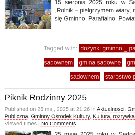
15 sierpnia 2025 roku w 
„Rolnik – pielgrzymem wiary, n
się Gminno–Parafialno–Powia
Tagged with:
dożynki gminno _ pa
sadownem
gmina sadowne
gm
sadownem
starostwo 
Piknik Rodzinny 2025
Published on 25 maj, 2025 at 21:26 in
Aktualności
,
Gm
Publiczna
,
Gminny Ośrodek Kultury
,
Kultura, rozrywka
Viewed times |
No Comments
25 maja 2025 roku w Sadow