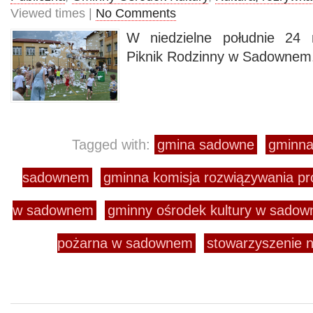
Viewed times |
No Comments
W niedzielne południe 24 
Piknik Rodzinny w Sadownem
Tagged with:
gmina sadowne
gminna 
sadownem
gminna komisja rozwiązywania p
w sadownem
gminny ośrodek kultury w sado
pożarna w sadownem
stowarzyszenie n