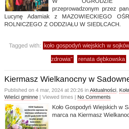
W OGRODZIE PR
przeprowadzonym przez pan
Lucynę Adamiak z MAZOWIECKIEGO O
ROLNICZEGO Z ODDZIAŁU W SIEDLCACH.
Tagged with:
koło gospodyń wiejskich w sojkó
zdrowia"
renata dębkowska
Kiermasz Wielkanocny w Sadow
Published on 4 mar, 2024 at 20:26 in
Aktualności
,
Koł
Wieści gminne
| Viewed times |
No Comments
Koło Gospodyń Wiejskich w 
marca na Kiermasz Wielkanoc