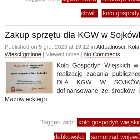
chwil”
koło gospody
Zakup sprzętu dla KGW w Sojków
Published on 5 gru, 2023 at 19:12 in
Aktualności
,
Koła
Wieści gminne
| Viewed times |
No Comments
Koło Gospodyń Wiejskich w
realizację zadania public
DLA KGW W SOJKÓWKU
dofinansowane ze środków 
Mazowieckiego.
Tagged with:
koło gospodyń wiejsk
dębkowska
samorząd wojewó