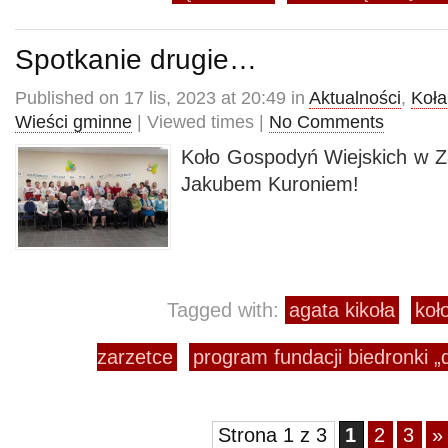
Spotkanie drugie…
Published on 17 lis, 2023 at 20:49 in
Aktualności
,
Koła
Wieści gminne
| Viewed times |
No Comments
Koło Gospodyń Wiejskich w Z
Jakubem Kuroniem!
Tagged with:
agata kikoła
koł
zarzetce
program fundacji biedronki „
Strona 1 z 3
1
2
3
»