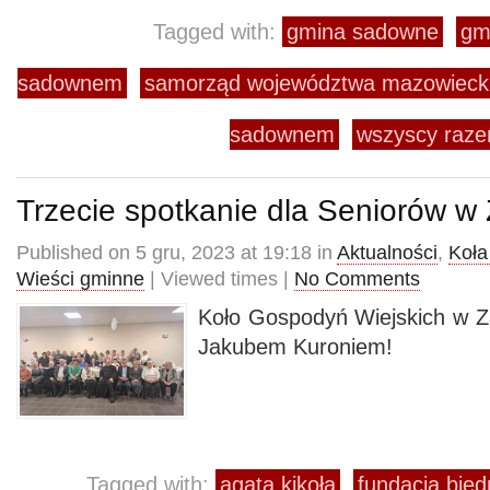
Tagged with:
gmina sadowne
gm
sadownem
samorząd województwa mazowieck
sadownem
wszyscy razem
Trzecie spotkanie dla Seniorów w 
Published on 5 gru, 2023 at 19:18 in
Aktualności
,
Koła
Wieści gminne
| Viewed times |
No Comments
Koło Gospodyń Wiejskich w Z
Jakubem Kuroniem!
Tagged with:
agata kikoła
fundacja bied