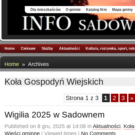
Fri, 7 Aug 2026
Dla mieszkańców
O gminie
Katalog firm
Mapa gminy
Home
Ciekawe
Służby
Aktualności
Kultura, rozrywka, sport, re
Home
» Archives
Koła Gospodyń Wiejskich
Strona 1 z 3
1
2
3
»
Wigilia 2025 w Sadownem
Published on 8 gru, 2025 at 14:08 in
Aktualności
,
Koła
Wieści gminne
| Viewed times |
No Comments