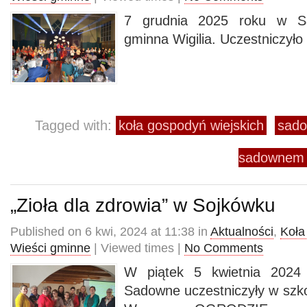
7 grudnia 2025 roku w S
gminna Wigilia. Uczestniczyło
Tagged with:
koła gospodyń wiejskich
sad
sadownem
„Zioła dla zdrowia” w Sojkówku
Published on 6 kwi, 2024 at 11:38 in
Aktualności
,
Koła
Wieści gminne
| Viewed times |
No Comments
W piątek 5 kwietnia 2024 
Sadowne uczestniczyły w sz