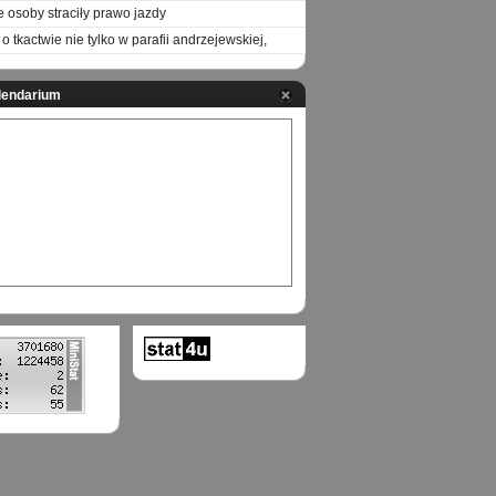
e osoby straciły prawo jazdy
o tkactwie nie tylko w parafii andrzejewskiej,
lendarium