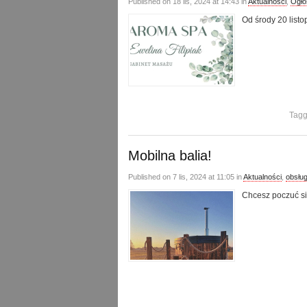
Published on 18 lis, 2024 at 14:43 in
Aktualności
,
Ogło
Od środy 20 list
Tagg
Mobilna balia!
Published on 7 lis, 2024 at 11:05 in
Aktualności
,
obsług
Chcesz poczuć si