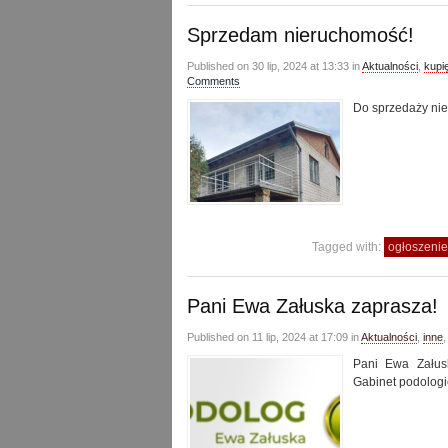
Sprzedam nieruchomość!
Published on 30 lip, 2024 at 13:33 in
Aktualności
,
kupi
Comments
Do sprzedaży ni
Tagged with:
ogłoszenie
Pani Ewa Załuska zaprasza!
Published on 11 lip, 2024 at 17:09 in
Aktualności
,
inne
Pani Ewa Załusk
Gabinet podologi