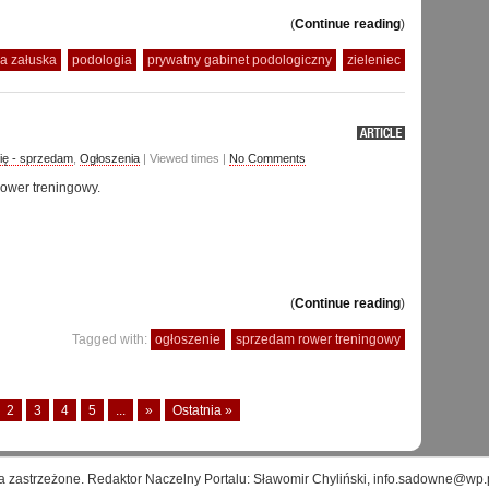
(
Continue reading
)
a załuska
podologia
prywatny gabinet podologiczny
zieleniec
ię - sprzedam
,
Ogłoszenia
| Viewed times |
No Comments
ower treningowy.
(
Continue reading
)
Tagged with:
ogłoszenie
sprzedam rower treningowy
2
3
4
5
...
»
Ostatnia »
a zastrzeżone. Redaktor Naczelny Portalu: Sławomir Chyliński, info.sadowne@wp.