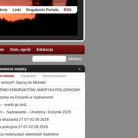
leria
Linki
Regulamin Portalu
RSS
nne
Dom, ogród
Edukacja
jnowsze wspisy
ie tematy
Oglądane
Komentowane
 remont? Zajrzyj do Mrówki!
TNIKI EMIGRANTÓW. AMERYKA POŁUDNIOWA
szamy na Dożynki w Sadownem!
 – warto go jeść…
orii – Sadowianki – Urodziny i Dożynki 2025
a strażacka 27.07-02.08.2026
a policyjna 27.07-02.08.2026
icy motoryzacji odwiedzili Sadowne