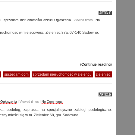
ę - sprzedam
,
nieruchomości, działki
,
Ogłoszenia
| Viewed times |
No
eruchomość w miejscowości Zieleniec 87a, 07-140 Sadowne.
(
Continue reading
)
sprzedam dom
sprzedam nieruchomość w zieleńcu
zieleniec
,
Ogłoszenia
| Viewed times |
No Comments
a, podolog, zaprasza na specjalistyczne zabiegi podologiczne.
czny mieści się w m. Zieleniec 68, gm. Sadowne.