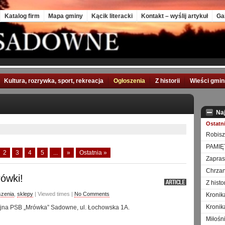
Katalog firm
Mapa gminy
Kącik literacki
Kontakt – wyślij artykuł
Ga
Kultura, rozrywka, sport, rekreacja
Ogłoszenia
Z historii
Wieści gmi
Na
Ostatn
Robisz
PAMIĘ
2
3
4
5
...
»
Ostatnia »
Zapra
Chrzan
ówki!
Z hist
szenia
,
sklepy
| Viewed times |
No Comments
Kronik
Kronik
jna PSB „Mrówka” Sadowne, ul. Łochowska 1A.
Miłośn