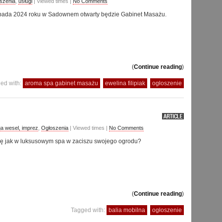
szenia
,
usługi
| Viewed times |
No Comments
opada 2024 roku w Sadownem otwarty będzie Gabinet Masażu.
(
Continue reading
)
ed with:
aroma spa gabinet masażu
ewelina filipiak
ogłoszenie
a wesel, imprez
,
Ogłoszenia
| Viewed times |
No Comments
ę jak w luksusowym spa w zaciszu swojego ogrodu?
(
Continue reading
)
Tagged with:
balia mobilna
ogłoszenie