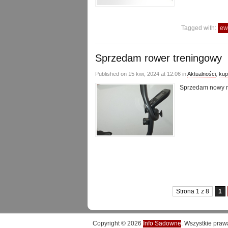
Tagged with:
ew
Sprzedam rower treningowy
Published on 15 kwi, 2024 at 12:06 in
Aktualności
,
kup
Sprzedam nowy r
Strona 1 z 8
1
Copyright © 2026
Info Sadowne
. Wszystkie praw