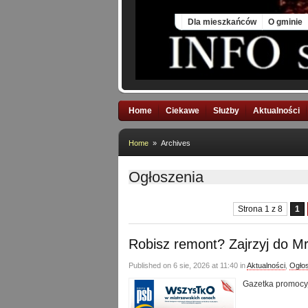
Sat, 8 Aug 2026
Dla mieszkańców
O gminie
Home
Ciekawe
Służby
Aktualności
Home
» Archives
Ogłoszenia
Strona 1 z 8
1
Robisz remont? Zajrzyj do Mr
Published on 6 sie, 2026 at 11:40 in
Aktualności
,
Ogło
Gazetka promocy