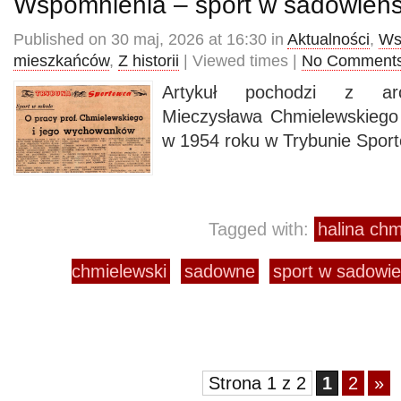
Wspomnienia – sport w sadowieńs
Published on 30 maj, 2026 at 16:30 in
Aktualności
,
Ws
mieszkańców
,
Z historii
| Viewed times |
No Comment
Artykuł pochodzi z ar
Mieczysława Chmielewskiego 
w 1954 roku w Trybunie Spor
Tagged with:
halina ch
chmielewski
sadowne
sport w sadowie
Strona 1 z 2
1
2
»