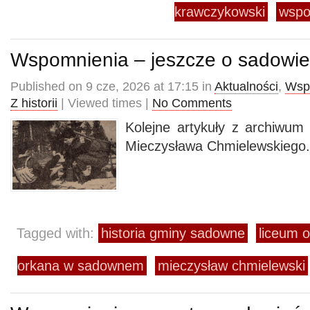
krawczykowski
wspo
Wspomnienia – jeszcze o sadowie
Published on 9 cze, 2026 at 17:15 in
Aktualności
,
Wsp
Z historii
| Viewed times |
No Comments
Kolejne artykuły z archiwum
Mieczysława Chmielewskiego.
Tagged with:
historia gminy sadowne
liceum o
orkana w sadownem
mieczysław chmielewski