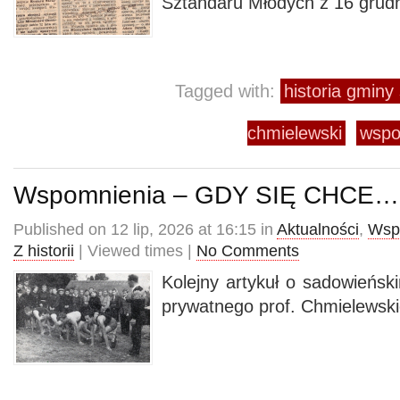
Sztandaru Młodych z 16 grudn
Tagged with:
historia gmin
chmielewski
wspo
Wspomnienia – GDY SIĘ CHCE…
Published on 12 lip, 2026 at 16:15 in
Aktualności
,
Wsp
Z historii
| Viewed times |
No Comments
Kolejny artykuł o sadowieńsk
prywatnego prof. Chmielewski