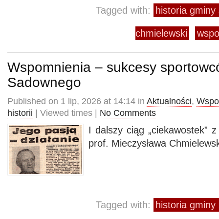
Tagged with:
historia gmin
chmielewski
wspo
Wspomnienia – sukcesy sportowc
Sadownego
Published on 1 lip, 2026 at 14:14 in
Aktualności
,
Wspo
historii
| Viewed times |
No Comments
I dalszy ciąg „ciekawostek” 
prof. Mieczysława Chmielewsk
Tagged with:
historia gmin