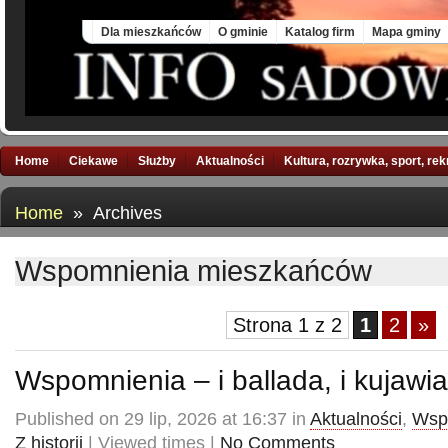
Fri, 7 Aug 2026
Dla mieszkańców
O gminie
Katalog firm
Mapa gminy
Home
Ciekawe
Służby
Aktualności
Kultura, rozrywka, sport, re
Home
» Archives
Wspomnienia mieszkańców
Strona 1 z 2
1
2
»
Wspomnienia – i ballada, i kujawi
Published on 29 lip, 2026 at 16:37 in
Aktualności
,
Wsp
Z historii
| Viewed times |
No Comments