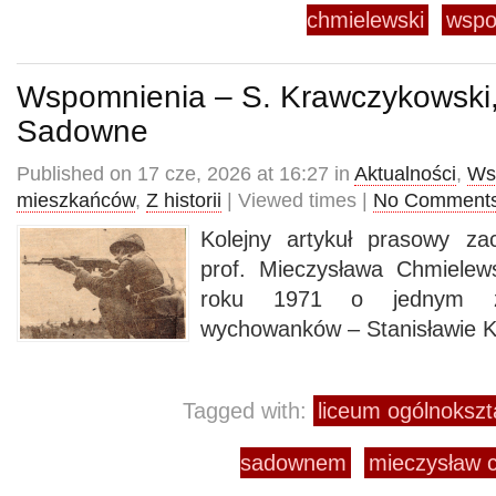
chmielewski
wspo
Wspomnienia – S. Krawczykowski
Sadowne
Published on 17 cze, 2026 at 16:27 in
Aktualności
,
Ws
mieszkańców
,
Z historii
| Viewed times |
No Comment
Kolejny artykuł prasowy z
prof. Mieczysława Chmiele
roku 1971 o jednym z
wychowanków – Stanisławie 
Tagged with:
liceum ogólnokszt
sadownem
mieczysław 