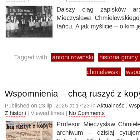
Dalszy ciąg zapisków arc
Mieczysława Chmielewskiego.
tańcu. A jak myślicie – o kim 
Tagged with:
antoni rowiński
historia gmin
chmielewski
wspo
Wspomnienia – chcą ruszyć z ko
Published on 23 lip, 2026 at 17:23 in
Aktualności
,
Wsp
Z historii
| Viewed times |
No Comments
Profesor Mieczysław Chmiel
archiwum – dzisiaj cytuje