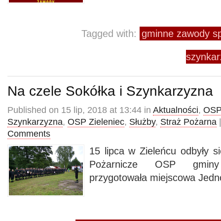
Tagged with:
gminne zawody sp
szynkar
Na czele Sokółka i Szynkarzyzna
Published on 15 lip, 2018 at 13:44 in
Aktualności
,
OSP
Szynkarzyzna
,
OSP Zieleniec
,
Służby
,
Straż Pożarna
|
Comments
15 lipca w Zieleńcu odbyły 
Pożarnicze OSP gminy
przygotowała miejscowa Jedn