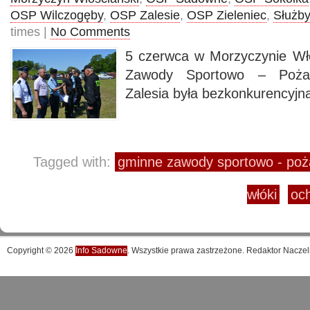
OSP Wilczogęby
,
OSP Zalesie
,
OSP Zieleniec
,
Służby
times |
No Comments
5 czerwca w Morzyczynie Wł
Zawody Sportowo – Pożar
Zalesia była bezkonkurencyjn
Tagged with:
gminne zawody sportowo - poż
włóki
och
Copyright © 2026
Info Sadowne
. Wszystkie prawa zastrzeżone. Redaktor Naczel