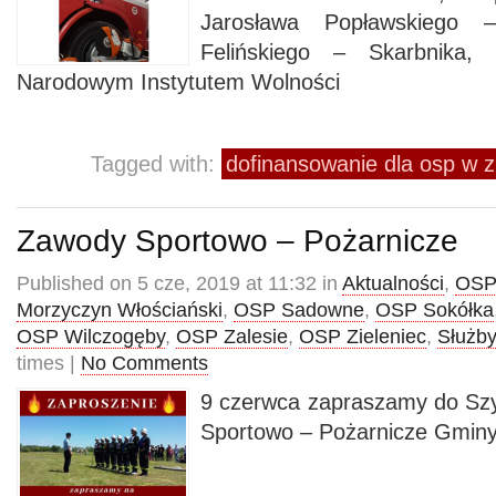
Jarosława Popławskiego
Felińskiego – Skarbnika,
Narodowym Instytutem Wolności
Tagged with:
dofinansowanie dla osp w z
Zawody Sportowo – Pożarnicze
Published on 5 cze, 2019 at 11:32 in
Aktualności
,
OSP
Morzyczyn Włościański
,
OSP Sadowne
,
OSP Sokółka
OSP Wilczogęby
,
OSP Zalesie
,
OSP Zieleniec
,
Służby
times |
No Comments
9 czerwca zapraszamy do Sz
Sportowo – Pożarnicze Gmin