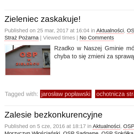
Zieleniec zaskakuje!
Published on 25 mar, 2017 at 16:04 in
Aktualności
,
OS
Straż Pożarna
| Viewed times |
No Comments
Rzadko w Naszej Gminie mów
chyba to się zmieni za sprawą
Tagged with:
jarosław popławski
ochotnicza st
Zalesie bezkonkurencyjne
Published on 5 cze, 2016 at 18:17 in
Aktualności
,
OSP
Morzyczyn Włościański
,
OSP Sadowne
,
OSP Sokółka