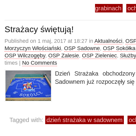
grabinach
och
Strażacy świętują!
Published on 1 maj, 2017 at 18:27 in
Aktualności
,
OSP
Morzyczyn Włościański
,
OSP Sadowne
,
OSP Sokółka
OSP Wilczogęby
,
OSP Zalesie
,
OSP Zieleniec
,
Służby
times |
No Comments
Dzień Strażaka obchodzony
Sadownem już rozpoczęły się 
Tagged with:
dzień strażaka w sadownem
oc