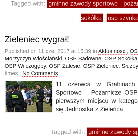
Tagged with:
gminne zawody sportowo - pożar
sokółka
osp szynk
Zieleniec wygrał!
Published on 11 cze, 2017 at 15:39 in
Aktualności
,
OS
Morzyczyn Włościański
,
OSP Sadowne
,
OSP Sokółka
OSP Wilczogęby
,
OSP Zalesie
,
OSP Zieleniec
,
Służby
times |
No Comments
11 czerwca w Grabinach
Sportowo – Pożarnicze OS
pierwszym miejscu w kategor
się Jednostka z Zieleńca.
Tagged with:
gminne zawody sp