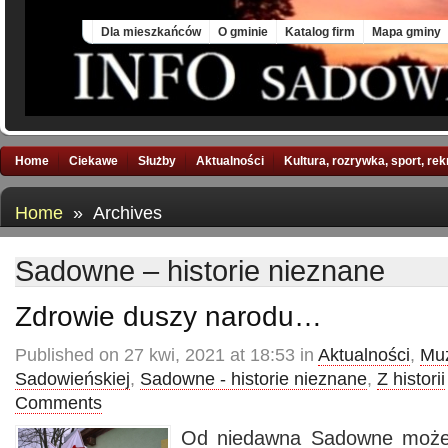
Sat, 8 Aug 2026
Dla mieszkańców
O gminie
Katalog firm
Mapa gminy
Home
Ciekawe
Służby
Aktualności
Kultura, rozrywka, sport, re
Home
» Archives
Sadowne – historie nieznane
Zdrowie duszy narodu…
Published on 27 kwi, 2021 at 18:53 in
Aktualności
,
Mu
Sadowieńskiej
,
Sadowne - historie nieznane
,
Z historii
Comments
Od niedawna Sadowne może 