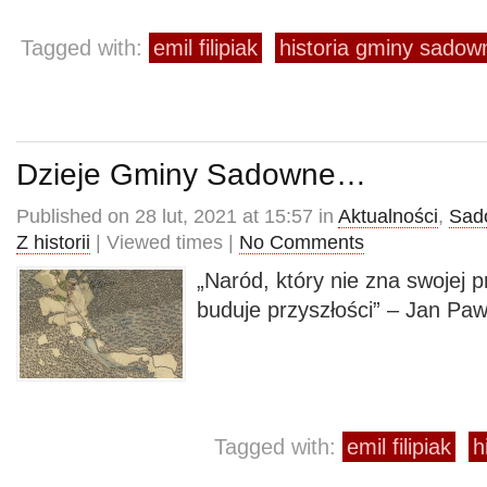
Tagged with:
emil filipiak
historia gminy sadow
Dzieje Gminy Sadowne…
Published on 28 lut, 2021 at 15:57 in
Aktualności
,
Sado
Z historii
| Viewed times |
No Comments
„Naród, który nie zna swojej p
buduje przyszłości” – Jan Pawe
Tagged with:
emil filipiak
h