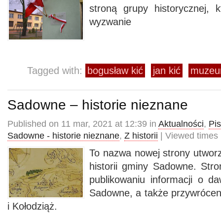
stroną grupy historycznej, k
wyzwanie
Tagged with:
bogusław kić
jan kić
muzeum
Sadowne – historie nieznane
Published on 11 mar, 2021 at 12:39 in
Aktualności
,
Pi
Sadowne - historie nieznane
,
Z historii
| Viewed times
To nazwa nowej strony utworz
historii gminy Sadowne. Stro
publikowaniu informacji o d
Sadowne, a także przywrócen
i Kołodziąż.