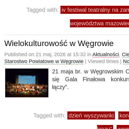
Tagged with:
iv festiwal teatralny na za
województwa mazowie
Wielokulturowość w Węgrowie
Published on 21 maj, 2026 at 15:32 in
Aktualności
,
Ci
Starostwo Powiatowe w Węgrowie
| Viewed times |
No
21 maja br. w Węgrowskim O
się Gala Finałowa konkurs
łączy”.
Tagged with:
dzień wyszywanki
kon