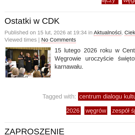
łączy"
węgr
Ostatki w CDK
Published on 15 lut, 2026 at 19:34 in
Aktualności
,
Cie
Viewed times |
No Comments
15 lutego 2026 roku w Cent
Węgrowie uroczyście święto
karnawału.
Tagged with:
centrum dialogu kul
2026
węgrów
zespół ś
ZAPROSZENIE