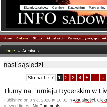
Sun, 9 Aug 2026
Dla mieszkańców
O gminie
Katalog firm
Mapa gminy
Home
Ciekawe
Służby
Aktualności
Kultura, rozrywka, sport, re
Home
» Archives
nasi sąsiedzi
Strona 1 z 7
1
2
3
4
5
...
»
Tłumy na Turnieju Rycerskim w Li
Published on 8 sie, 2026 at 16:32 in
Aktualności
,
Ciek
Viewed times |
No Comments