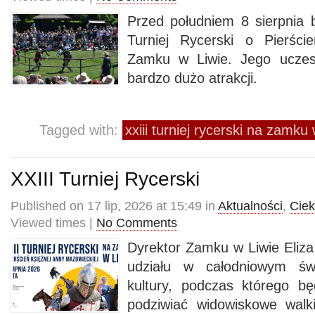
Przed południem 8 sierpnia b
Turniej Rycerski o Pierśc
Zamku w Liwie. Jego uczes
bardzo dużo atrakcji.
Tagged with:
xxiii turniej rycerski na zamku 
XXIII Turniej Rycerski
Published on 17 lip, 2026 at 15:49 in
Aktualności
,
Cie
Viewed times |
No Comments
Dyrektor Zamku w Liwie Eliz
udziału w całodniowym świ
kultury, podczas którego b
podziwiać widowiskowe walki