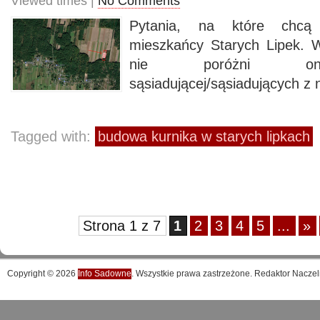
Viewed times |
No Comments
Pytania, na które chcą
mieszkańcy Starych Lipek. 
nie poróżni on
sąsiadującej/sąsiadujących z
Tagged with:
budowa kurnika w starych lipkach
Strona 1 z 7
1
2
3
4
5
...
»
Copyright © 2026
Info Sadowne
. Wszystkie prawa zastrzeżone. Redaktor Naczel