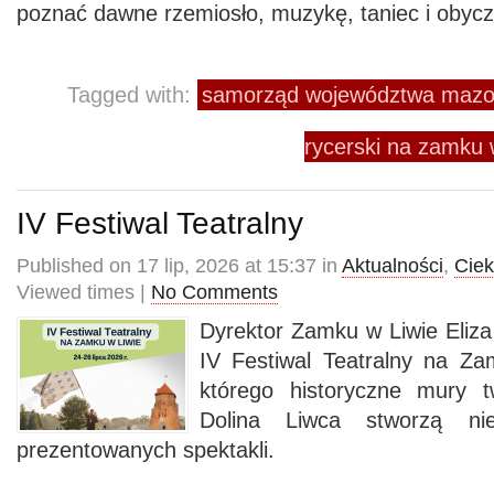
poznać dawne rzemiosło, muzykę, taniec i obycz
Tagged with:
samorząd województwa mazo
rycerski na zamku w
IV Festiwal Teatralny
Published on 17 lip, 2026 at 15:37 in
Aktualności
,
Cie
Viewed times |
No Comments
Dyrektor Zamku w Liwie Eliz
IV Festiwal Teatralny na Z
którego historyczne mury t
Dolina Liwca stworzą ni
prezentowanych spektakli.