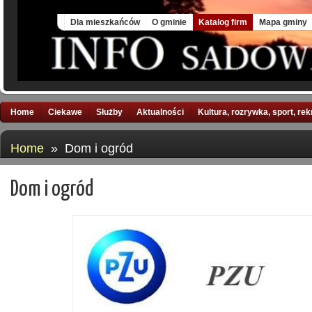
Sat, 8 Aug 2026
Dla mieszkańców
O gminie
Katalog firm
Mapa gminy
Home
Ciekawe
Służby
Aktualności
Kultura, rozrywka, sport, re
Home
» Dom i ogród
Dom i ogród