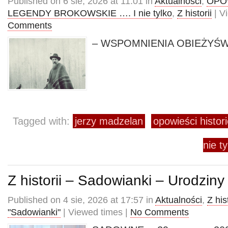
Published on 6 sie, 2026 at 11:01 in
Aktualności
,
OPOW
LEGENDY BROKOWSKIE …. I nie tylko
,
Z historii
| V
Comments
– WSPOMNIENIA OBIEŻYŚW
Tagged with:
jerzy madzelan
opowieści histor
nie ty
Z historii – Sadowianki – Urodziny
Published on 4 sie, 2026 at 17:57 in
Aktualności
,
Z hist
"Sadowianki"
| Viewed times |
No Comments