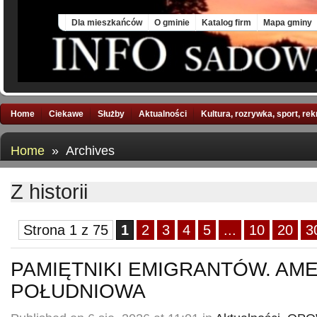
Sun, 9 Aug 2026
Dla mieszkańców
O gminie
Katalog firm
Mapa gminy
Home
Ciekawe
Służby
Aktualności
Kultura, rozrywka, sport, re
Home
» Archives
Z historii
Strona 1 z 75
1
2
3
4
5
...
10
20
3
PAMIĘTNIKI EMIGRANTÓW. AM
POŁUDNIOWA