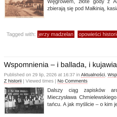
Węgrowem, złote gody z An
zbierają się pod Małkinią, kas
Tagged with:
jerzy madzelan
opowieści histor
Wspomnienia – i ballada, i kujawi
Published on 29 lip, 2026 at 16:37 in
Aktualności
,
Wsp
Z historii
| Viewed times |
No Comments
Dalszy ciąg zapisków arc
Mieczysława Chmielewskiego.
tańcu. A jak myślicie – o kim 