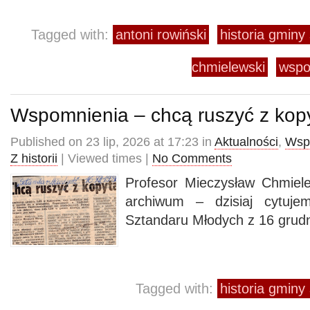
Tagged with:
antoni rowiński
historia gmin
chmielewski
wspo
Wspomnienia – chcą ruszyć z ko
Published on 23 lip, 2026 at 17:23 in
Aktualności
,
Wsp
Z historii
| Viewed times |
No Comments
Profesor Mieczysław Chmiel
archiwum – dzisiaj cytuje
Sztandaru Młodych z 16 grudn
Tagged with:
historia gmin