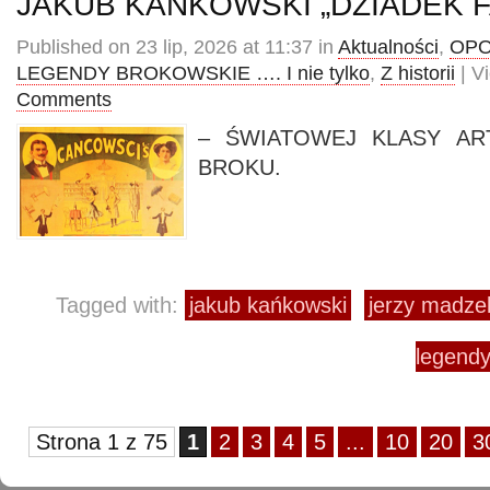
JAKUB KAŃKOWSKI „DZIADEK F
Published on 23 lip, 2026 at 11:37 in
Aktualności
,
OPO
LEGENDY BROKOWSKIE …. I nie tylko
,
Z historii
| V
Comments
– ŚWIATOWEJ KLASY AR
BROKU.
Tagged with:
jakub kańkowski
jerzy madze
legendy
Strona 1 z 75
1
2
3
4
5
...
10
20
3