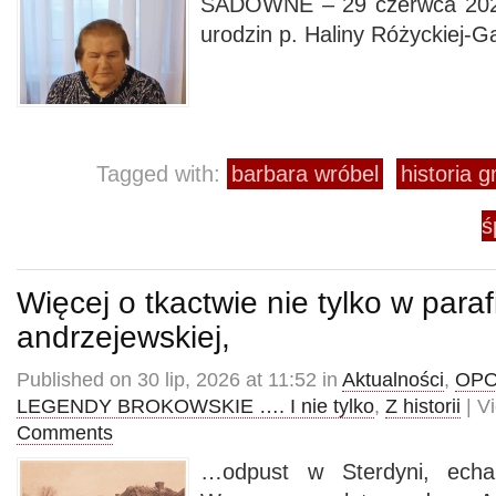
SADOWNE – 29 czerwca 2025
urodzin p. Haliny Różyckiej-Ga
Tagged with:
barbara wróbel
historia 
ś
Więcej o tkactwie nie tylko w parafi
andrzejewskiej,
Published on 30 lip, 2026 at 11:52 in
Aktualności
,
OPO
LEGENDY BROKOWSKIE …. I nie tylko
,
Z historii
| V
Comments
…odpust w Sterdyni, echa