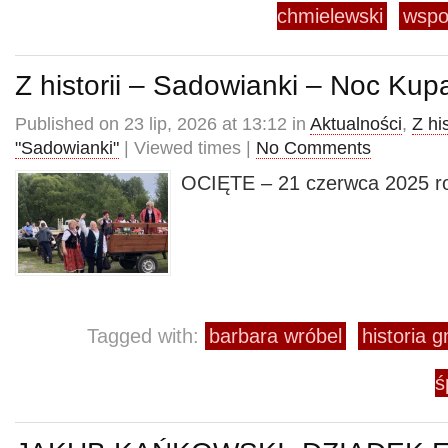
chmielewski
wspo
Z historii – Sadowianki – Noc Kup
Published on 23 lip, 2026 at 13:12 in
Aktualności
,
Z his
"Sadowianki"
| Viewed times |
No Comments
OCIĘTE – 21 czerwca 2025 ro
Tagged with:
barbara wróbel
historia 
ś