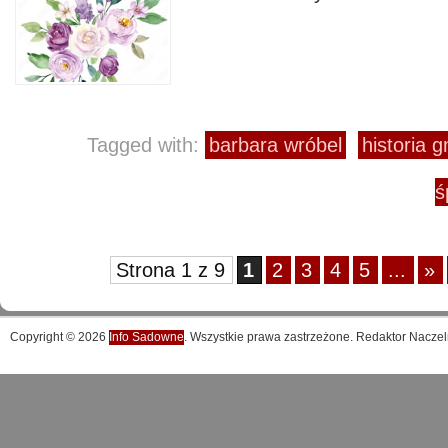
Tagged with:
barbara wróbel
historia 
ś
Strona 1 z 9
1
2
3
4
5
...
»
Copyright © 2026
Info Sadowne
. Wszystkie prawa zastrzeżone. Redaktor Naczel