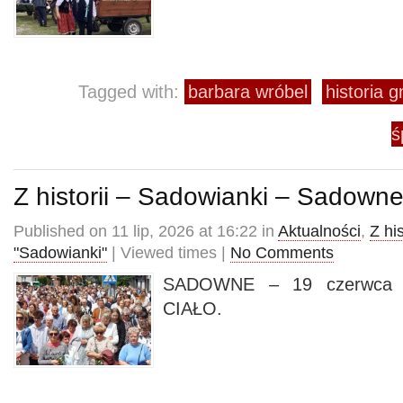
Tagged with:
barbara wróbel
historia 
ś
Z historii – Sadowianki – Sadowne 
Published on 11 lip, 2026 at 16:22 in
Aktualności
,
Z his
"Sadowianki"
| Viewed times |
No Comments
SADOWNE – 19 czerwca 
CIAŁO.