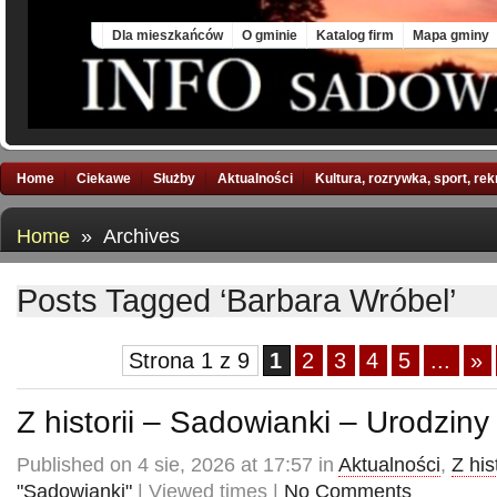
Sat, 8 Aug 2026
Dla mieszkańców
O gminie
Katalog firm
Mapa gminy
Home
Ciekawe
Służby
Aktualności
Kultura, rozrywka, sport, re
Home
» Archives
Posts Tagged ‘Barbara Wróbel’
Strona 1 z 9
1
2
3
4
5
...
»
Z historii – Sadowianki – Urodziny
Published on 4 sie, 2026 at 17:57 in
Aktualności
,
Z hist
"Sadowianki"
| Viewed times |
No Comments