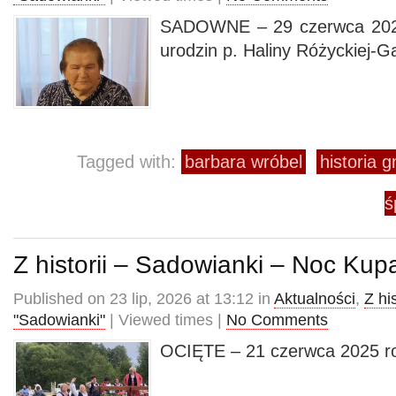
SADOWNE – 29 czerwca 2025
urodzin p. Haliny Różyckiej-Ga
Tagged with:
barbara wróbel
historia 
ś
Z historii – Sadowianki – Noc Kup
Published on 23 lip, 2026 at 13:12 in
Aktualności
,
Z his
"Sadowianki"
| Viewed times |
No Comments
OCIĘTE – 21 czerwca 2025 ro