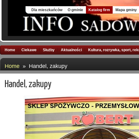
Thu, 6 Aug 2026
Dla mieszkańców
O gminie
Katalog firm
Mapa gminy
Home
Ciekawe
Służby
Aktualności
Kultura, rozrywka, sport, re
Home
» Handel, zakupy
Handel, zakupy