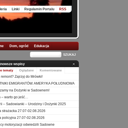
leria
Linki
Regulamin Portalu
RSS
nne
Dom, ogród
Edukacja
jnowsze wspisy
ie tematy
Oglądane
Komentowane
 remont? Zajrzyj do Mrówki!
TNIKI EMIGRANTÓW. AMERYKA POŁUDNIOWA
szamy na Dożynki w Sadownem!
 – warto go jeść…
orii – Sadowianki – Urodziny i Dożynki 2025
a strażacka 27.07-02.08.2026
a policyjna 27.07-02.08.2026
icy motoryzacji odwiedzili Sadowne