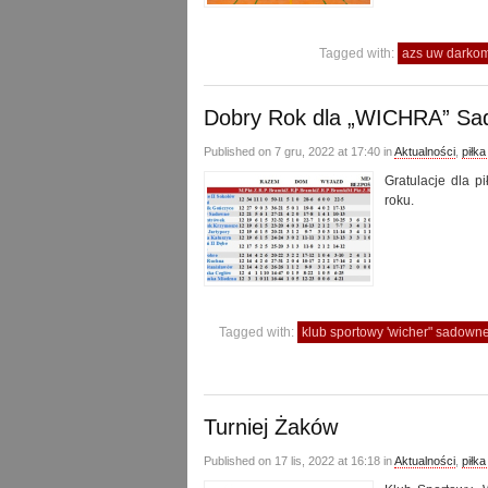
Tagged with:
azs uw darko
Dobry Rok dla „WICHRA” S
Published on 7 gru, 2022 at 17:40 in
Aktualności
,
piłk
Gratulacje dla p
roku.
Tagged with:
klub sportowy 'wicher" sadown
Turniej Żaków
Published on 17 lis, 2022 at 16:18 in
Aktualności
,
piłk