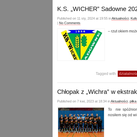
K.S. „WICHER” Sadowne 20
Published on 11 sty, 2024 at 19:55 in
Aktualności
,
Kult
|
No Comments
– rzut okiem moż
Tagged with:
działalnoś
Chłopak z „Wichra” w ekstrakl
Published on 7 kwi, 2023 at 18:34 in
Aktualności
,
piłk
To nie spóźnion
nosiłem się od wi