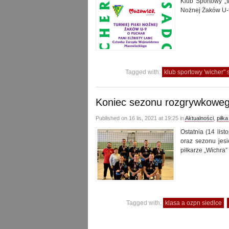
Klub Sportowy „
Nożnej Żaków U-9
Tagged with:
klub sportowy 'wicher"
Koniec sezonu rozgrywkoweg
Published on 16 lis, 2021 at 19:25 in
Aktualności
,
piłk
Ostatnia (14 lis
oraz sezonu jesi
piłkarze „Wichra
Tagged with:
klasa a ozpn siedlce