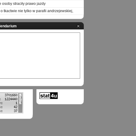
e osoby straciły prawo jazdy
o tkactwie nie tylko w parafii andrzejewskiej,
lendarium