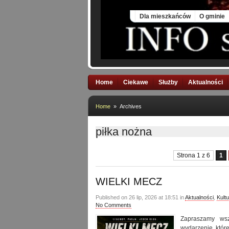
Sat, 8 Aug 2026
Dla mieszkańców
O gminie
Home
Ciekawe
Służby
Aktualności
Home
» Archives
piłka nożna
Strona 1 z 6
1
WIELKI MECZ
Published on 26 lip, 2026 at 18:51 in
Aktualności
,
Kult
No Comments
Zapraszamy ws
wydarzenie, które