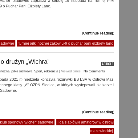
Wicher” Sadowne zaprasza w sobotę 19 listopada na Turniej Piłki
 o Puchar Pani Elżbiety Lanc.
(
Continue reading
)
 sadowne
turniej piłki nożnej żaków u-9 o puchar pani elżbiety lanc
o drużyn „Wichra”
a nożna
,
piłka siatkowa
,
Sport, rekreacja
| Viewed times |
No Comments
topada 2021 r.) niedziela kończyła rozgrywki BS LSA w Ostrowi Maz.
ennego klasy „A” OZPN Siedlce, w których występowali siatkarze i
” Sadowne.
(
Continue reading
)
klub sportowy 'wicher" sadowne
liga siatkówki amatorów w ostrowi
mazowieckiej