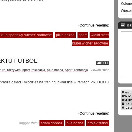
Kolejn
Więcej 
(
Continue reading
)
Ka
klub sportowy 'wicher" sadowne
piłka nożna
sport
wielki mecz
klubu wicher sadowne
EKTU FUTBOL!
tura, rozrywka, sport, rekreacja
,
piłka nożna
,
Sport, rekreacja
| Viewed times
asza dzieci i młodzież na treningi piłkarskie w ramach PROJEKTU
(
Continue reading
)
Tagged with:
adam dobosz
piła nożna
projekt futbol