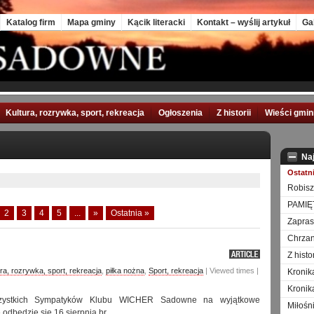
Katalog firm
Mapa gminy
Kącik literacki
Kontakt – wyślij artykuł
Ga
Kultura, rozrywka, sport, rekreacja
Ogłoszenia
Z historii
Wieści gmi
Na
Ostatn
Robisz
PAMIĘ
2
3
4
5
...
»
Ostatnia »
Zapra
Chrzan
Z hist
ura, rozrywka, sport, rekreacja
,
piłka nożna
,
Sport, rekreacja
| Viewed times |
Kronik
Kronik
zystkich Sympatyków Klubu WICHER Sadowne na wyjątkowe
Miłośn
 odbędzie się 16 sierpnia br.