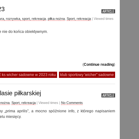
23
ura, rozrywka, sport, rekreacja
,
piłka nożna
,
Sport, rekreacja
| Viewed times
e nie do końca obiektywnym.
(
Continue reading
)
ć ks wicher sadowne w 2023 roku
klub sportowy 'wicher" sadowne
asie piłkarskiej
a nożna
,
Sport, rekreacja
| Viewed times |
No Comments
y „prima aprilis”, a mocno spóźnione info, z którego napisaniem
elu miesięcy.