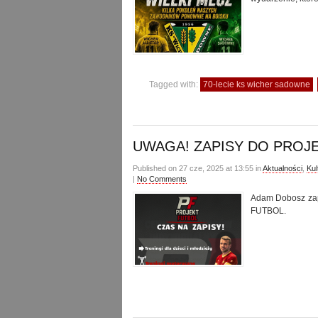
Tagged with:
70-lecie ks wicher sadowne
UWAGA! ZAPISY DO PROJ
Published on 27 cze, 2025 at 13:55 in
Aktualności
,
Kul
|
No Comments
Adam Dobosz zapr
FUTBOL.