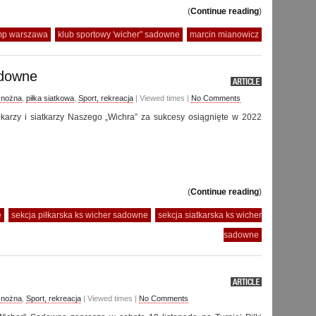
(
Continue reading
)
mp warszawa
klub sportowy 'wicher" sadowne
marcin mianowicz
adowne
a nożna
,
piłka siatkowa
,
Sport, rekreacja
| Viewed times |
No Comments
iłkarzy i siatkarzy Naszego „Wichra” za sukcesy osiągnięte w 2022
(
Continue reading
)
e
sekcja piłkarska ks wicher sadowne
sekcja siatkarska ks wicher
sadowne
a nożna
,
Sport, rekreacja
| Viewed times |
No Comments