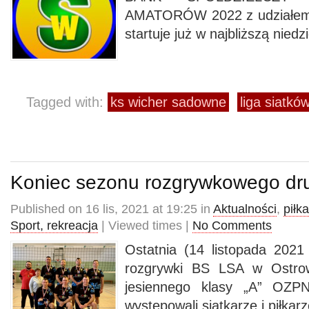
AMATORÓW 2022 z udział
startuje już w najbliższą niedzi
Tagged with:
ks wicher sadowne
liga siatkó
Koniec sezonu rozgrywkowego dru
Published on 16 lis, 2021 at 19:25 in
Aktualności
,
piłk
Sport, rekreacja
| Viewed times |
No Comments
Ostatnia (14 listopada 2021 
rozgrywki BS LSA w Ostro
jesiennego klasy „A” OZPN
występowali siatkarze i piłka