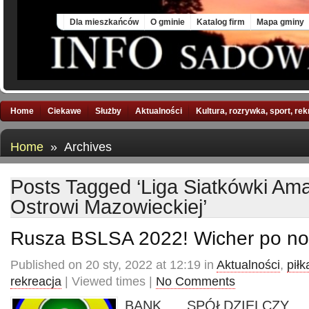
Sat, 8 Aug 2026
Dla mieszkańców
O gminie
Katalog firm
Mapa gminy
Home
Ciekawe
Służby
Aktualności
Kultura, rozrywka, sport, re
Home
» Archives
Posts Tagged ‘Liga Siatkówki Am
Ostrowi Mazowieckiej’
Rusza BSLSA 2022! Wicher po n
Published on 20 sty, 2022 at 12:19 in
Aktualności
,
piłk
rekreacja
| Viewed times |
No Comments
BANK SPÓŁDZIELCZY 