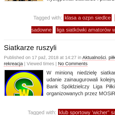
Tagged with:
klasa a ozpn siedlce
sadowne
liga siatkówki amatorów 
Siatkarze ruszyli
Published on 17 paź, 2018 at 14:27 in
Aktualności
,
pił
rekreacja
| Viewed times |
No Comments
W minioną niedzielę siatk
udanie zainaugurowali kolejn
Bank Spółdzielczy Liga Pił
organizowanych przez MOSiR
Tagged with:
klub sportowy 'wicher" 