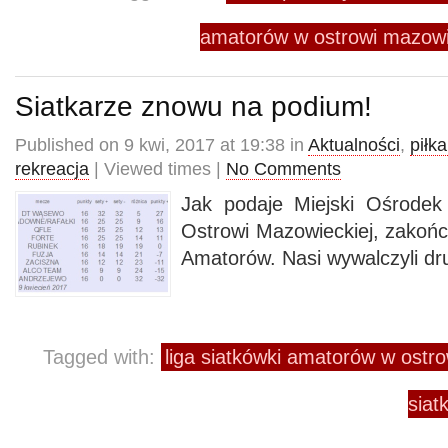
amatorów w ostrowi mazowi
Siatkarze znowu na podium!
Published on 9 kwi, 2017 at 19:38 in
Aktualności
,
piłk
rekreacja
| Viewed times |
No Comments
Jak podaje Miejski Ośrodek
Ostrowi Mazowieckiej, zakończ
Amatorów. Nasi wywalczyli dru
Tagged with:
liga siatkówki amatorów w ostr
siat