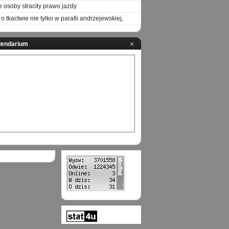
e osoby straciły prawo jazdy
o tkactwie nie tylko w parafii andrzejewskiej,
lendarium