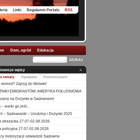
leria
Linki
Regulamin Portalu
RSS
nne
Dom, ogród
Edukacja
jnowsze wpisy
ie tematy
Oglądane
Komentowane
 remont? Zajrzyj do Mrówki!
TNIKI EMIGRANTÓW. AMERYKA POŁUDNIOWA
szamy na Dożynki w Sadownem!
 – warto go jeść…
orii – Sadowianki – Urodziny i Dożynki 2025
a strażacka 27.07-02.08.2026
a policyjna 27.07-02.08.2026
icy motoryzacji odwiedzili Sadowne