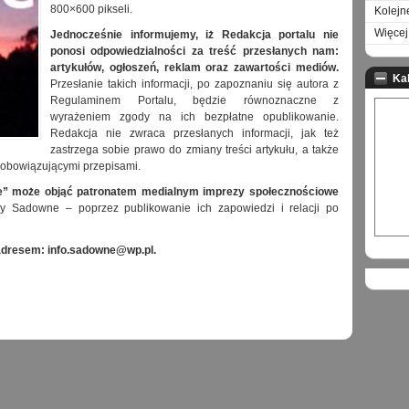
800×600 pikseli.
Kolejn
Więcej 
Jednocześnie informujemy, iż Redakcja portalu nie
ponosi odpowiedzialności za treść przesłanych nam:
artykułów, ogłoszeń, reklam oraz zawartości mediów.
Ka
Przesłanie takich informacji, po zapoznaniu się autora z
Regulaminem Portalu, będzie równoznaczne z
wyrażeniem zgody na ich bezpłatne opublikowanie.
Redakcja nie zwraca przesłanych informacji, jak też
zastrzega sobie prawo do zmiany treści artykułu, a także
 obowiązującymi przepisami.
wne” może objąć patronatem medialnym imprezy społecznościowe
 Sadowne – poprzez publikowanie ich zapowiedzi i relacji po
adresem: info.sadowne@wp.pl.