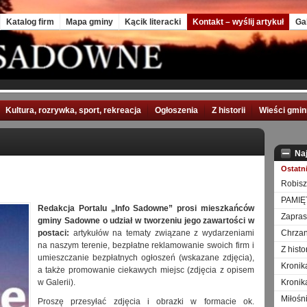
Katalog firm
Mapa gminy
Kącik literacki
Kontakt – wyślij artykuł
Ga
Kultura, rozrywka, sport, rekreacja
Ogłoszenia
Z historii
Wieści gmi
Na
Ostatn
Robisz
PAMIĘ
Redakcja Portalu „Info Sadowne” prosi mieszkańców
Zapra
gminy Sadowne o udział w tworzeniu jego zawartości w
postaci:
artykułów na tematy związane z wydarzeniami
Chrzan
na naszym terenie, bezpłatne reklamowanie swoich firm i
Z hist
umieszczanie bezpłatnych ogłoszeń (wskazane zdjęcia),
Kronik
a także promowanie ciekawych miejsc (zdjęcia z opisem
w Galerii).
Kronik
Miłośn
Proszę przesyłać zdjęcia i obrazki w formacie ok.