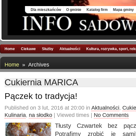
Mon, 10 Aug 2026
Dla mieszkańców
O gminie
Katalog firm
Mapa gminy
Home
Ciekawe
Służby
Aktualności
Kultura, rozrywka, sport, re
Home
» Archives
Cukiernia MARICA
Pączek to tradycja!
Published on 3 lut, 2016 at 20:00 in
Aktualności
,
Cuki
Kulinaria
,
na słodko
| Viewed times |
No Comments
Tłusty Czwartek bez pącz
Potrafimy zrobić je sa