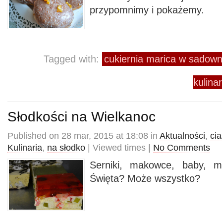
przypomnimy i pokażemy.
Tagged with:
cukiernia marica w sadow
kulina
Słodkości na Wielkanoc
Published on 28 mar, 2015 at 18:08 in
Aktualności
,
cia
Kulinaria
,
na słodko
| Viewed times |
No Comments
Serniki, makowce, baby, 
Święta? Może wszystko?