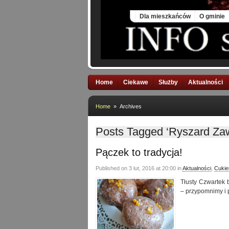
Thu, 6 Aug 2026
Dla mieszkańców
O gminie
Home
Ciekawe
Służby
Aktualności
Home
» Archives
Posts Tagged ‘Ryszard Za
Pączek to tradycja!
Published on 3 lut, 2016 at 20:00 in
Aktualności
,
Cukie
Tłusty Czwartek 
– przypomnimy i