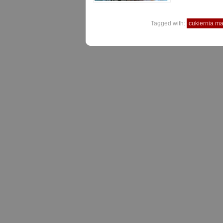
Tagged with:
cukiernia m