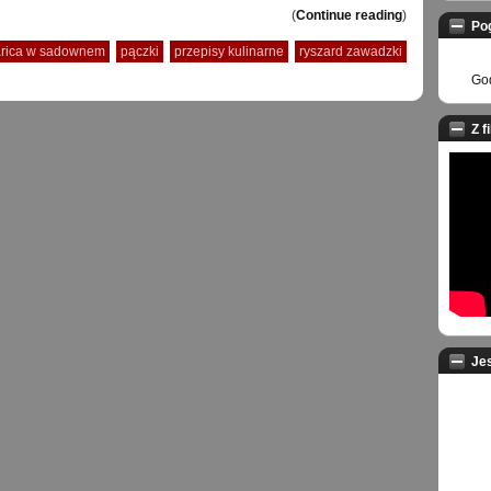
(
Continue reading
)
Po
arica w sadownem
pączki
przepisy kulinarne
ryszard zawadzki
God
Z f
Je