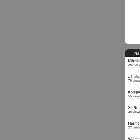
Naj
Miłośn
259 vie
Z hist
76 view
Kolejn
55 view
XII Re
35 view
Harmo
27 view
Więcej 