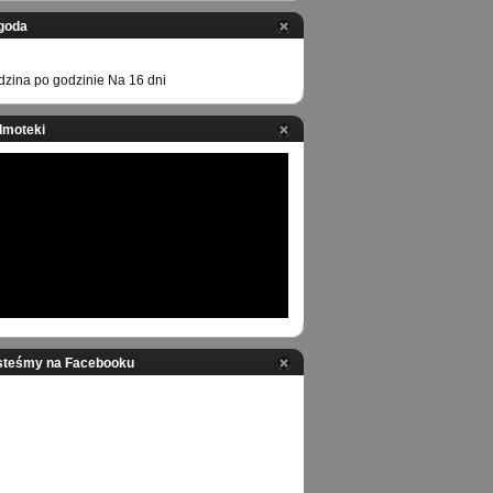
goda
zina po godzinie
Na 16 dni
ilmoteki
steśmy na Facebooku