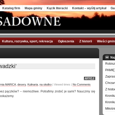
Katalog firm
Mapa gminy
Kącik literacki
Kontakt – wyślij artykuł
Ga
Kultura, rozrywka, sport, rekreacja
Ogłoszenia
Z historii
Wieści gmi
Na
Robisz
wadzki’
PAMIĘ
Zapra
Chrzan
rnia MARICA
,
desery
,
Kulinaria
,
na słodko
| Viewed times |
No Comments
Z hist
bez pączków? – niemożliwe. Potrafimy zrobić je sami? Nauczmy się
Kronik
 pokażemy.
Kronik
Miłośn