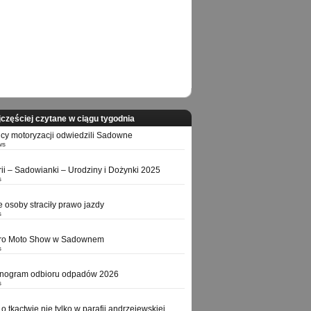
częściej czytane w ciągu tygodnia
icy motoryzacji odwiedzili Sadowne
ws
orii – Sadowianki – Urodziny i Dożynki 2025
s
e osoby straciły prawo jazdy
s
tro Moto Show w Sadownem
s
nogram odbioru odpadów 2026
s
o tkactwie nie tylko w parafii andrzejewskiej,