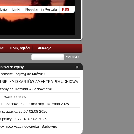
leria
Linki
Regulamin Portalu
RSS
nne
Dom, ogród
Edukacja
jnowsze wpisy
 remont? Zajrzyj do Mrówki!
TNIKI EMIGRANTÓW. AMERYKA POŁUDNIOWA
szamy na Dożynki w Sadownem!
 – warto go jeść…
orii – Sadowianki – Urodziny i Dożynki 2025
a strażacka 27.07-02.08.2026
a policyjna 27.07-02.08.2026
icy motoryzacji odwiedzili Sadowne