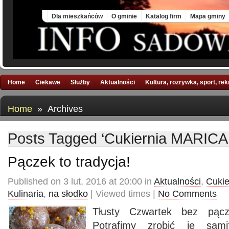
Fri, 7 Aug 2026
Dla mieszkańców
O gminie
Katalog firm
Mapa gminy
Home
Ciekawe
Służby
Aktualności
Kultura, rozrywka, sport, re
Home
» Archives
Posts Tagged ‘Cukiernia MARIC
Pączek to tradycja!
Published on 3 lut, 2016 at 20:00 in
Aktualności
,
Cuki
Kulinaria
,
na słodko
| Viewed times |
No Comments
Tłusty Czwartek bez pącz
Potrafimy zrobić je sa