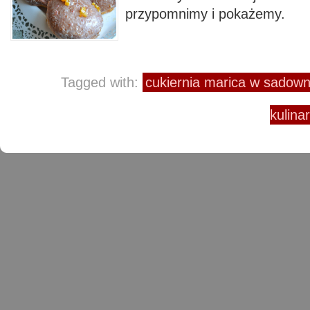
przypomnimy i pokażemy.
Tagged with:
cukiernia marica w sadow
kulina