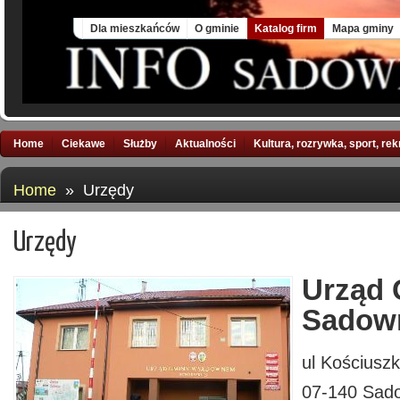
Sat, 8 Aug 2026
Dla mieszkańców
O gminie
Katalog firm
Mapa gminy
Home
Ciekawe
Służby
Aktualności
Kultura, rozrywka, sport, re
Home
» Urzędy
Urzędy
Urząd
Sadow
ul Kościuszk
07-140 Sad