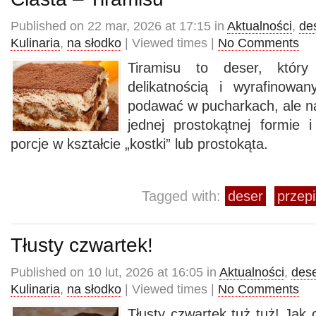
Published on 22 mar, 2026 at 17:15 in
Aktualności
,
de
Kulinaria
,
na słodko
| Viewed times |
No Comments
Tiramisu to deser, który
delikatnością i wyrafinow
podawać w pucharkach, ale naj
jednej prostokątnej formie i
porcje w kształcie „kostki” lub prostokąta.
Tagged with:
deser
przepi
Tłusty czwartek!
Published on 10 lut, 2026 at 16:05 in
Aktualności
,
des
Kulinaria
,
na słodko
| Viewed times |
No Comments
Tłusty czwartek tuż tuż! Jak