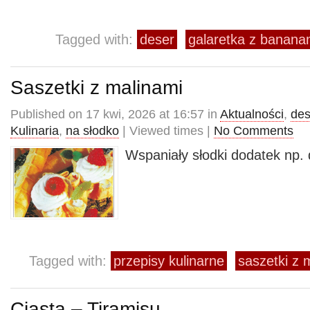
Tagged with:
deser
galaretka z banana
Saszetki z malinami
Published on 17 kwi, 2026 at 16:57 in
Aktualności
,
des
Kulinaria
,
na słodko
| Viewed times |
No Comments
Wspaniały słodki dodatek np.
Tagged with:
przepisy kulinarne
saszetki z 
Ciasta – Tiramisu