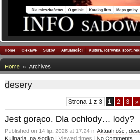
Mon, 10 Aug 2026
Dla mieszkańców
O gminie
Katalog firm
Mapa gminy
Home
Ciekawe
Służby
Aktualności
Kultura, rozrywka, sport, re
Home
» Archives
desery
Strona 1 z 3
1
2
3
»
Jest gorąco. Dla ochłody… lody?
Published on 14 lip, 2026 at 17:24 in
Aktualności
,
dese
Kulinaria
,
na słodko
| Viewed times |
No Comments