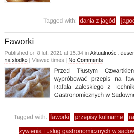
Tagged with:
dania z jagód
jago
Faworki
Published on 8 lut, 2021 at 15:34 in
Aktualności
,
deser
na słodko
| Viewed times |
No Comments
Przed Tłustym Czwartki
wypróbować przepis na faw
Rafała Zaleskiego z Techni
Gastronomicznych w Sadown
Tagged with:
faworki
przepisy kulinarne
ra
żywienia i usług gastronomicznych w sad