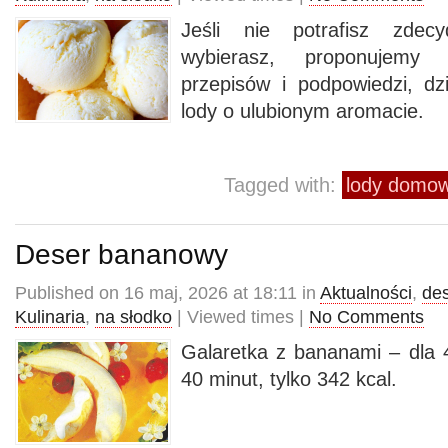
Jeśli nie potrafisz zdec
wybierasz, proponujemy 
przepisów i podpowiedzi, dz
lody o ulubionym aromacie.
Tagged with:
lody domo
Deser bananowy
Published on 16 maj, 2026 at 18:11 in
Aktualności
,
de
Kulinaria
,
na słodko
| Viewed times |
No Comments
Galaretka z bananami – dla 
40 minut, tylko 342 kcal.