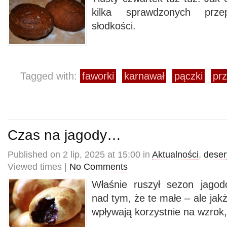
kilka sprawdzonych prz
słodkości.
Tagged with:
faworki
karnawał
pączki
prz
Czas na jagody…
Published on 2 lip, 2025 at 15:00 in
Aktualności
,
deser
Viewed times |
No Comments
Właśnie ruszył sezon jago
nad tym, że te małe – ale ja
wpływają korzystnie na wzrok,