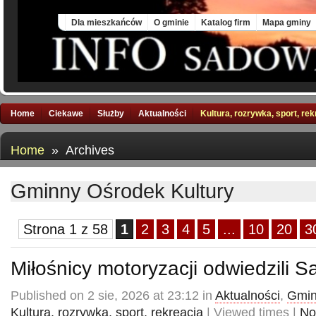
Thu, 6 Aug 2026
Dla mieszkańców
O gminie
Katalog firm
Mapa gminy
Home
Ciekawe
Służby
Aktualności
Kultura, rozrywka, sport, re
Home
» Archives
Gminny Ośrodek Kultury
Strona 1 z 58
1
2
3
4
5
...
10
20
3
Miłośnicy motoryzacji odwiedzili 
Published on 2 sie, 2026 at 23:12 in
Aktualności
,
Gmin
Kultura, rozrywka, sport, rekreacja
| Viewed times |
No