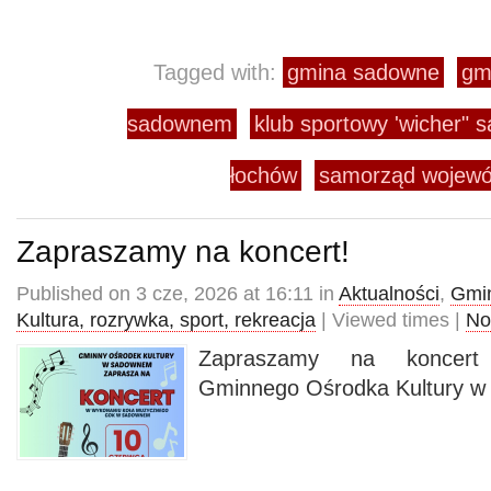
Tagged with:
gmina sadowne
gm
sadownem
klub sportowy 'wicher" 
łochów
samorząd wojewó
Zapraszamy na koncert!
Published on 3 cze, 2026 at 16:11 in
Aktualności
,
Gmin
Kultura, rozrywka, sport, rekreacja
| Viewed times |
No
Zapraszamy na koncert
Gminnego Ośrodka Kultury 