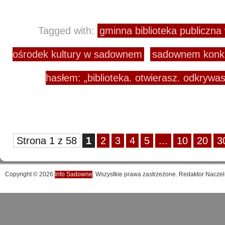
Tagged with:
gminna biblioteka publiczn
ośrodek kultury w sadownem
sadownem konku
hasłem: „biblioteka. otwierasz. odkrywa
Strona 1 z 58
1
2
3
4
5
...
10
20
3
Copyright © 2026
Info Sadowne
. Wszystkie prawa zastrzeżone. Redaktor Naczel