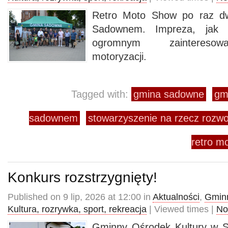
Retro Moto Show po raz dw
Sadownem. Impreza, jak z
ogromnym zainteresow
motoryzacji.
Tagged with:
gmina sadowne
gm
sadownem
stowarzyszenie na rzecz rozw
retro m
Konkurs rozstrzygnięty!
Published on 9 lip, 2026 at 12:00 in
Aktualności
,
Gminn
Kultura, rozrywka, sport, rekreacja
| Viewed times |
No
Gminny Ośrodek Kultury w 