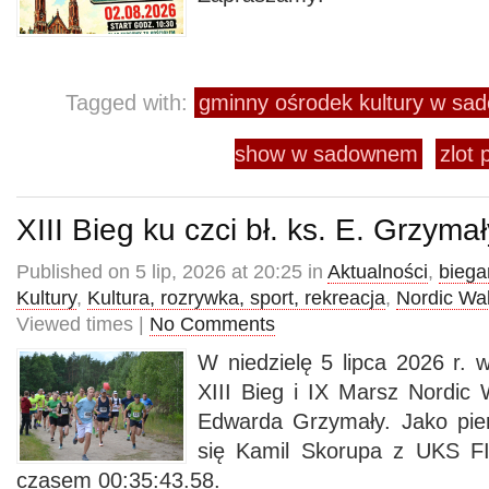
Tagged with:
gminny ośrodek kultury w s
show w sadownem
zlot
XIII Bieg ku czci bł. ks. E. Grzymał
Published on 5 lip, 2026 at 20:25 in
Aktualności
,
biega
Kultury
,
Kultura, rozrywka, sport, rekreacja
,
Nordic Wa
Viewed times |
No Comments
W niedzielę 5 lipca 2026 r.
XIII Bieg i IX Marsz Nordic W
Edwarda Grzymały. Jako pie
się Kamil Skorupa z UKS F
czasem 00:35:43.58.