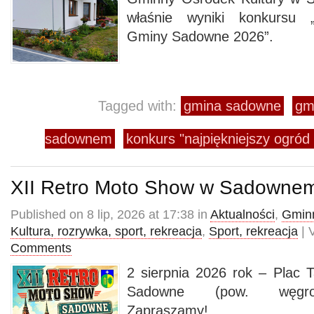
właśnie wyniki konkursu „
Gminy Sadowne 2026”.
Tagged with:
gmina sadowne
gm
sadownem
konkurs "najpiękniejszy ogró
XII Retro Moto Show w Sadowne
Published on 8 lip, 2026 at 17:38 in
Aktualności
,
Gminn
Kultura, rozrywka, sport, rekreacja
,
Sport, rekreacja
| 
Comments
2 sierpnia 2026 rok – Plac 
Sadowne (pow. węgrow
Zapraszamy!