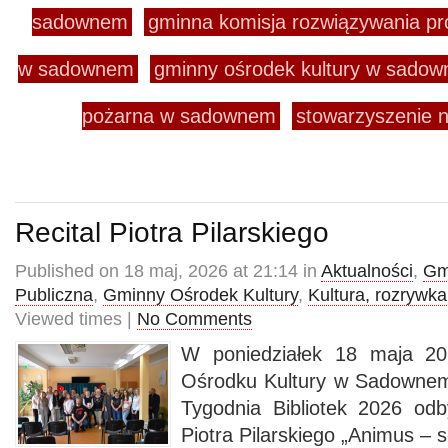
sadownem
gminna komisja rozwiązywania p
w sadownem
gminny ośrodek kultury w sado
pożarna w sadownem
stowarzyszenie n
Recital Piotra Pilarskiego
Published on 18 maj, 2026 at 21:14 in
Aktualności
,
Gm
Publiczna
,
Gminny Ośrodek Kultury
,
Kultura, rozrywka
Viewed times |
No Comments
W poniedziałek 18 maja 2
Ośrodku Kultury w Sadowne
Tygodnia Bibliotek 2026 odby
Piotra Pilarskiego „Animus – 