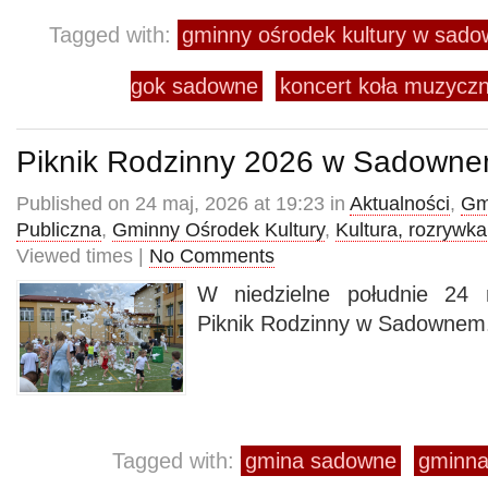
Tagged with:
gminny ośrodek kultury w sad
gok sadowne
koncert koła muzyc
Piknik Rodzinny 2026 w Sadown
Published on 24 maj, 2026 at 19:23 in
Aktualności
,
Gm
Publiczna
,
Gminny Ośrodek Kultury
,
Kultura, rozrywka
Viewed times |
No Comments
W niedzielne południe 24 
Piknik Rodzinny w Sadownem
Tagged with:
gmina sadowne
gminna 