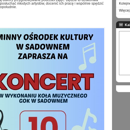
ą utwory przygotowywane podczas zajęć. Będzie to doskonała
 posłuchać młodych artystów, docenić ich pracę i wspólnie spędzić
Kolejn
opołudnie.
Więcej 
Ka