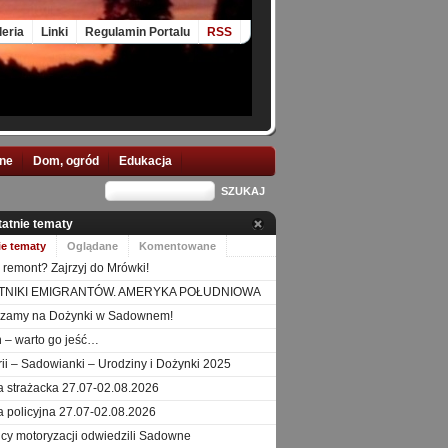
leria
Linki
Regulamin Portalu
RSS
nne
Dom, ogród
Edukacja
tatnie tematy
ie tematy
Oglądane
Komentowane
 remont? Zajrzyj do Mrówki!
TNIKI EMIGRANTÓW. AMERYKA POŁUDNIOWA
szamy na Dożynki w Sadownem!
 – warto go jeść…
orii – Sadowianki – Urodziny i Dożynki 2025
a strażacka 27.07-02.08.2026
a policyjna 27.07-02.08.2026
icy motoryzacji odwiedzili Sadowne