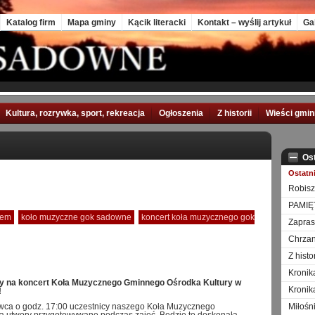
Katalog firm
Mapa gminy
Kącik literacki
Kontakt – wyślij artykuł
Ga
Kultura, rozrywka, sport, rekreacja
Ogłoszenia
Z historii
Wieści gmi
Os
Ostatn
Robisz
PAMIĘ
nem
koło muzyczne gok sadowne
koncert koła muzycznego gok
Zapra
Chrzan
Z hist
Kronik
 na koncert Koła Muzycznego Gminnego Ośrodka Kultury w
Kronik
!
wca o godz. 17:00 uczestnicy naszego Koła Muzycznego
Miłośn