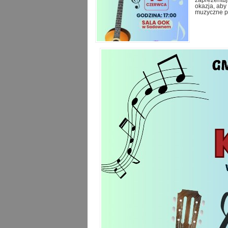
zaprezentuj
okazja, aby
muzyczne p