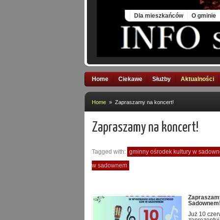
Sat, 8 Aug 2026
Dla mieszkańców
O gminie
Home
Ciekawe
Służby
Aktualności
Home
» Zapraszamy na koncert!
Zapraszamy na koncert!
Tagged with:
gminny ośrodek kultury w sadow
w sadownem
Zapraszamy
Sadownem
Już 10 czer