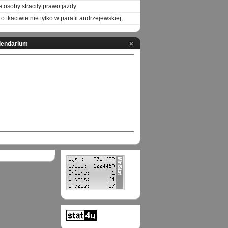
e osoby straciły prawo jazdy
o tkactwie nie tylko w parafii andrzejewskiej,
lendarium