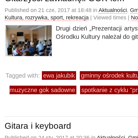
Published on 21 cze, 2017 at 18:48 in
Aktualności
,
Gm
Kultura, rozrywka, sport, rekreacja
| Viewed times |
No
Drugi dzień „Prezentacji art
Ośrodku Kultury należał do gi
Tagged with:
ewa jakubik
gminny ośrodek kul
muzyczne gok sadowne
spotkanie z cyklu "p
Gitara i keyboard
Published on 24 sty, 2017 at 20:36 in
Aktualności
,
Gmi