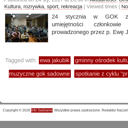
Kultura, rozrywka, sport, rekreacja
| Viewed times |
No
24 stycznia w GOK zap
umiejętności członkowi
prowadzonego przez p. Ewę J
Tagged with:
ewa jakubik
gminny ośrodek kul
muzyczne gok sadowne
spotkanie z cyklu "p
Copyright © 2026
Info Sadowne
. Wszystkie prawa zastrzeżone. Redaktor Naczel