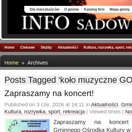
Sat, 8 Aug 2026
Dla mieszkańców
O gminie
Katalog firm
Mapa gminy
Home
Ciekawe
Służby
Aktualności
Kultura, rozrywka, sport, re
Home
» Archives
Posts Tagged ‘koło muzyczne G
Zapraszamy na koncert!
Published on 3 cze, 2026 at 16:11 in
Aktualności
,
Gmin
Kultura, rozrywka, sport, rekreacja
| Viewed times |
No
Zapraszamy na koncert
Gminnego Ośrodka Kultury 