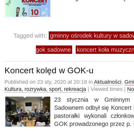
Tagged with:
gminny ośrodek kultury w sad
gok sadowne
koncert koła muzyc
Koncert kolęd w GOK-u
Published on 23 sty, 2020 at 20:18 in
Aktualności
,
Gmi
Kultura, rozrywka, sport, rekreacja
| Viewed times |
No
23 stycznia w Gminnym 
Sadownem odbył się Koncert K
pastorałki wykonali członk
GOK prowadzonego przez p. 