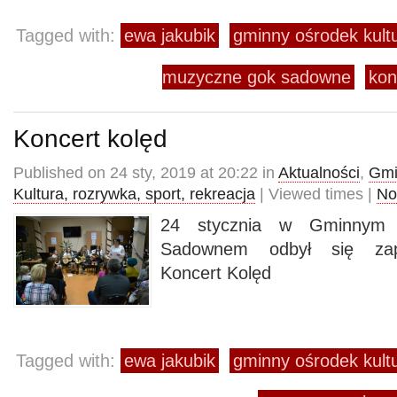
Tagged with:
ewa jakubik
gminny ośrodek kul
muzyczne gok sadowne
kon
Koncert kolęd
Published on 24 sty, 2019 at 20:22 in
Aktualności
,
Gmi
Kultura, rozrywka, sport, rekreacja
| Viewed times |
No
24 stycznia w Gminnym 
Sadownem odbył się zap
Koncert Kolęd
Tagged with:
ewa jakubik
gminny ośrodek kul