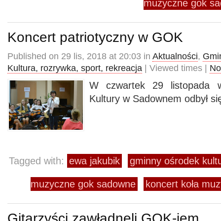
muzyczne gok s
Koncert patriotyczny w GOK
Published on 29 lis, 2018 at 20:03 in
Aktualności
,
Gmin
Kultura, rozrywka, sport, rekreacja
| Viewed times |
No
W czwartek 29 listopada
Kultury w Sadownem odbył się
Tagged with:
ewa jakubik
gminny ośrodek kul
muzyczne gok sadowne
koncert koła m
Gitarzyści zawładnęli GOK-iem